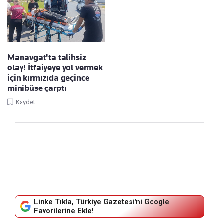
Manavgat'ta talihsiz
olay! İtfaiyeye yol vermek
için kırmızıda geçince
minibüse çarptı
Kaydet
Linke Tıkla, Türkiye Gazetesi'ni Google
Favorilerine Ekle!