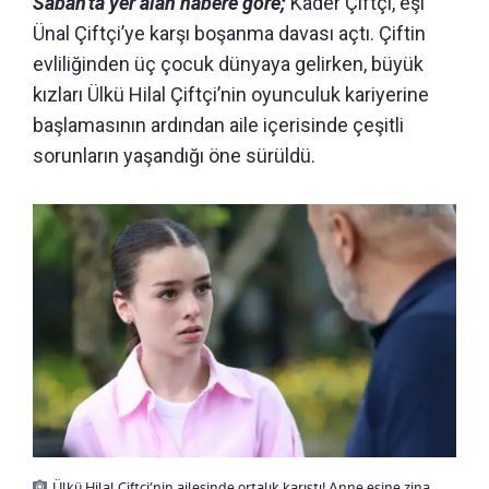
Sabah'ta yer alan habere göre;
Kader Çiftçi, eşi
Ünal Çiftçi’ye karşı boşanma davası açtı. Çiftin
evliliğinden üç çocuk dünyaya gelirken, büyük
kızları Ülkü Hilal Çiftçi’nin oyunculuk kariyerine
başlamasının ardından aile içerisinde çeşitli
sorunların yaşandığı öne sürüldü.
Ülkü Hilal Çiftçi’nin ailesinde ortalık karıştı! Anne eşine zina