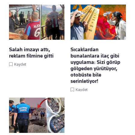
Salah imzayı attı,
Sıcaklardan
reklam filmine gitti
bunalanlara ilaç gibi
uygulama: Sizi görüp
Kaydet
gölgeden yürütüyor,
otobüste bile
serinletiyor!
Kaydet