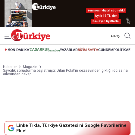
Yeni nesil dijital abonelik!
Aylık 19 TL’ den
başlayan fiyatlarla.
GİRİŞ
SON DAKİKA
YAZARLAR
BİZİM SAYFA
GÜNDEM
POLİTİKA
EK
Haberler
Magazin
Savcılık soruşturma başlatmıştı: Dilan Polat’ın cezaevinden çıktığı iddiasına
ailesinden cevap
Linke Tıkla, Türkiye Gazetesi'ni Google Favorilerine
Ekle!