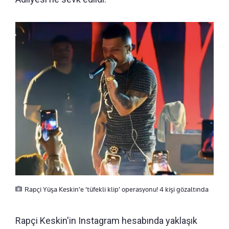
Rapçi Yüşa Keskin’e ‘tüfekli klip’ operasyonu! 4 kişi gözaltında
Rapçi Keskin'in Instagram hesabında yaklaşık