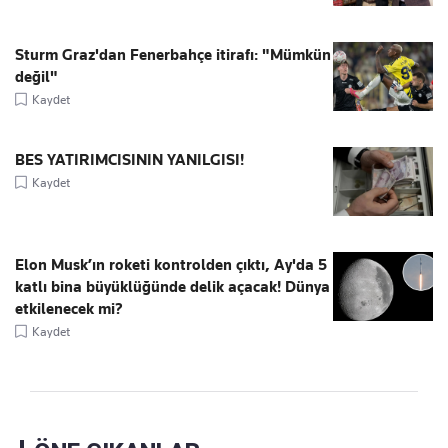
Sturm Graz'dan Fenerbahçe itirafı: "Mümkün
değil"
Kaydet
BES YATIRIMCISININ YANILGISI!
Kaydet
Elon Musk’ın roketi kontrolden çıktı, Ay'da 5
katlı bina büyüklüğünde delik açacak! Dünya
etkilenecek mi?
Kaydet