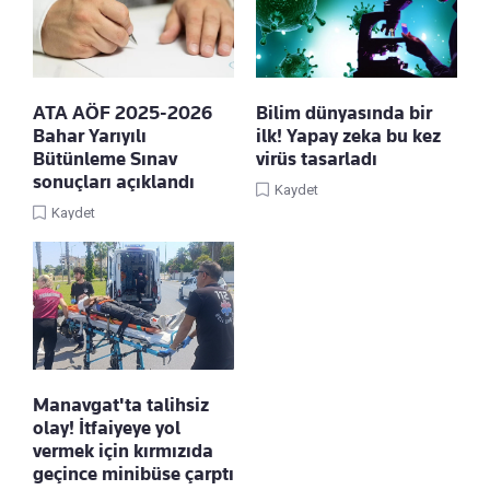
ATA AÖF 2025-2026
Bilim dünyasında bir
Bahar Yarıyılı
ilk! Yapay zeka bu kez
Bütünleme Sınav
virüs tasarladı
sonuçları açıklandı
Kaydet
Kaydet
Manavgat'ta talihsiz
olay! İtfaiyeye yol
vermek için kırmızıda
geçince minibüse çarptı