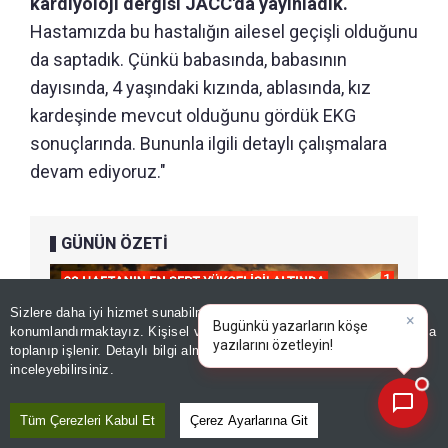
kardiyoloji dergisi JACC'da yayınladık.
Hastamızda bu hastalığın ailesel geçişli olduğunu
da saptadık. Çünkü babasında, babasının
dayısında, 4 yaşındaki kızında, ablasında, kız
kardeşinde mevcut olduğunu gördük EKG
sonuçlarında. Bununla ilgili detaylı çalışmalara
devam ediyoruz."
GÜNÜN ÖZETİ
Sizlere daha iyi hizmet sunabilmek adına sitemizde
çerez
×
Bugünkü yazarların köşe
konumlandırmaktayız. Kişisel verileriniz, KVKK ve GDPR kapsamında
yazılarını özetleyin!
toplanıp işlenir. Detaylı bilgi almak için
Aydınlatma Metnimizi
📰
Son 30 güne ait haberleri, spor gelişmelerini veya yazar yazılarını sorgulayabilirsiniz.
inceleyebilirsiniz.
Tüm Çerezleri Kabul Et
Çerez Ayarlarına Git