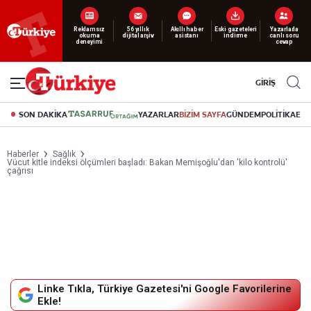
Yeni nesil dijital
Reklamsız
56 yıllık
Akıllı haber
Eski gazeteleri
Yazarlarla
abonelik 19 TL’den başlayan fiyatlarla.
okuma
dijital arşiv
asistanı
indirme
canlı soru
deneyimi
cevap
GİRİŞ
SON DAKİKA
YAZARLAR
BİZİM SAYFA
GÜNDEM
POLİTİKA
EK
Haberler
Sağlık
Vücut kitle indeksi ölçümleri başladı: Bakan Memişoğlu'dan 'kilo kontrolü'
çağrısı
Linke Tıkla, Türkiye Gazetesi'ni Google Favorilerine
Ekle!