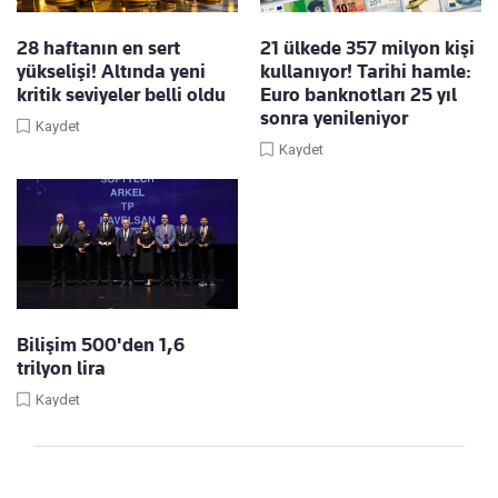
28 haftanın en sert
21 ülkede 357 milyon kişi
yükselişi! Altında yeni
kullanıyor! Tarihi hamle:
kritik seviyeler belli oldu
Euro banknotları 25 yıl
sonra yenileniyor
Kaydet
Kaydet
Bilişim 500'den 1,6
trilyon lira
Kaydet