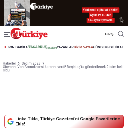
Yeni nesil dijital abonelik!
Aylık 19 TL’ den
başlayan fiyatlarla.
GİRİŞ
SON DAKİKA
YAZARLAR
BİZİM SAYFA
GÜNDEM
POLİTİKA
EK
Haberler
Seçim 2023
Giovanni Van Bronckhorst kararını verdi! Beşiktaş'ta gönderilecek 2 isim belli
oldu
Linke Tıkla, Türkiye Gazetesi'ni Google Favorilerine
Ekle!