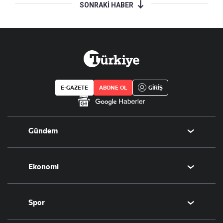
SONRAKİ HABER
E-GAZETE
ABONE OL
GİRİŞ
Gündem
Politika
Ekonomi
Eğitim
Borsa
Spor
Altın
Döviz
Futbol