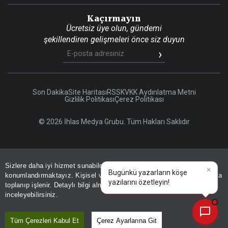
Kaçırmayın
Ücretsiz üye olun, gündemi
şekillendiren gelişmeleri önce siz duyun
Son Dakika
Site Haritası
RSS
KVKK Aydınlatma Metni
Gizlilik Politikası
Çerez Politikası
© 2026 İhlas Medya Grubu. Tüm Hakları Saklıdır
Sizlere daha iyi hizmet sunabilmek adına sitemizde
çerez
×
Bugünkü yazarların köşe
konumlandırmaktayız. Kişisel verileriniz, KVKK ve GDPR kapsamında
yazılarını özetleyin!
toplanıp işlenir. Detaylı bilgi almak için
Aydınlatma Metnimizi
📰
Son 30 güne ait haberleri, spor gelişmelerini veya yazar yazılarını sorgulayabilirsiniz.
inceleyebilirsiniz.
Tüm Çerezleri Kabul Et
Çerez Ayarlarına Git