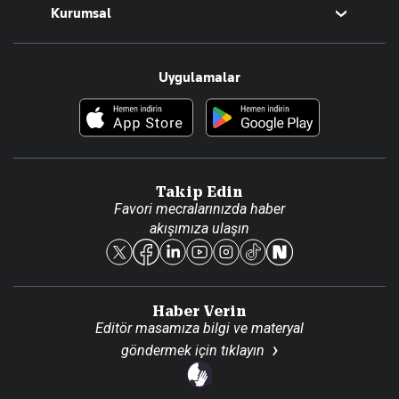
Kurumsal
Teknoloji
Resmî Ilanlar
Hakkımızda
Uygulamalar
Haberler
İletişim
Foto Haber
Künye
Video Galeri
Gazete Aboneliği
Danışma Telefonları
Takip Edin
Favori mecralarınızda haber
Yasal
akışımıza ulaşın
Reklam Ver
Haber Verin
Editör masamıza bilgi ve materyal
göndermek için
tıklayın