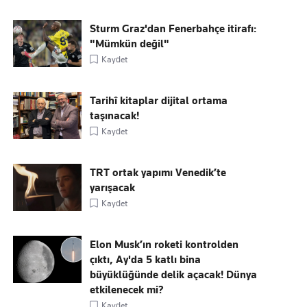
Sturm Graz'dan Fenerbahçe itirafı:
"Mümkün değil"
Kaydet
Tarihî kitaplar dijital ortama
taşınacak!
Kaydet
TRT ortak yapımı Venedik’te
yarışacak
Kaydet
Elon Musk’ın roketi kontrolden
çıktı, Ay'da 5 katlı bina
büyüklüğünde delik açacak! Dünya
etkilenecek mi?
Kaydet