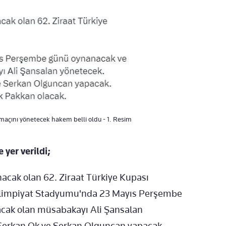
 maçını yönetecek hakem belli oldu - 1. Resim
yer verildi;
acak olan 62. Ziraat Türkiye Kupası
k Olimpiyat Stadyumu'nda 23 Mayıs Perşembe
acak olan müsabakayı Ali Şansalan
ı Serkan Ok ve Serkan Olguncan yapacak.