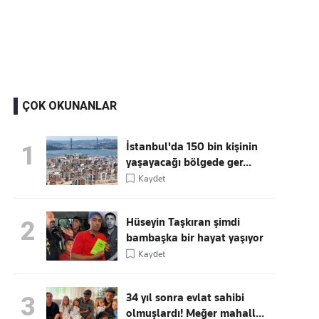
Kaçırmayın
Ücretsiz üye olun, gündemi
şekillendiren gelişmeleri önce siz duyun
ÇOK OKUNANLAR
İstanbul'da 150 bin kişinin
1
yaşayacağı bölgede ger...
Kaydet
Hüseyin Taşkıran şimdi
2
bambaşka bir hayat yaşıyor
Kaydet
34 yıl sonra evlat sahibi
3
olmuşlardı! Meğer mahall...