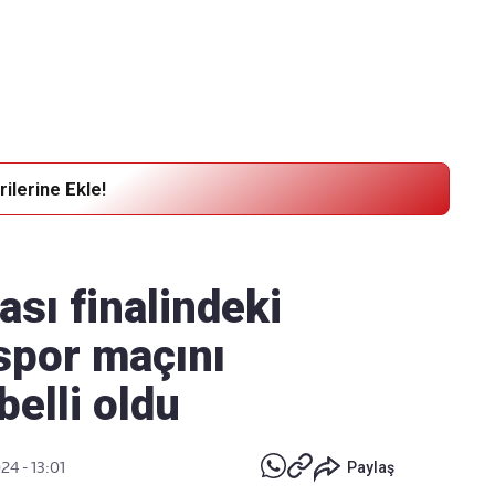
Haber Verin
Editör masamıza bilgi ve materyal
göndermek için
tıklayın
ilerine Ekle!
ası finalindeki
spor maçını
elli oldu
24 - 13:01
Paylaş