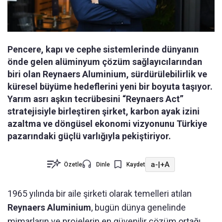
Pencere, kapı ve cephe sistemlerinde dünyanın
önde gelen alüminyum çözüm sağlayıcılarından
biri olan Reynaers Aluminium, sürdürülebilirlik ve
küresel büyüme hedeflerini yeni bir boyuta taşıyor.
Yarım asrı aşkın tecrübesini “Reynaers Act”
stratejisiyle birleştiren şirket, karbon ayak izini
azaltma ve döngüsel ekonomi vizyonunu Türkiye
pazarındaki güçlü varlığıyla pekiştiriyor.
a-
|
+A
Özetle
Dinle
Kaydet
1965 yılında bir aile şirketi olarak temelleri atılan
Reynaers Aluminium
, bugün dünya genelinde
mimarların ve projelerin en güvenilir çözüm ortağı