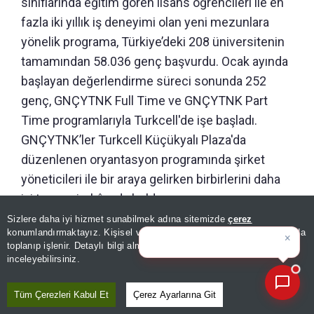
sınıflarında eğitim gören lisans öğrencileri ile en
fazla iki yıllık iş deneyimi olan yeni mezunlara
yönelik programa, Türkiye’deki 208 üniversitenin
tamamından 58.036 genç başvurdu. Ocak ayında
başlayan değerlendirme süreci sonunda 252
genç, GNÇYTNK Full Time ve GNÇYTNK Part
Time programlarıyla Turkcell'de işe başladı.
GNÇYTNK’ler Turkcell Küçükyalı Plaza'da
düzenlenen oryantasyon programında şirket
yöneticileri ile bir araya gelirken birbirlerini daha
iyi tanıma imkânı da buldu.
Sizlere daha iyi hizmet sunabilmek adına sitemizde
çerez
×
Bugünün öne çıkan manşetleri
konumlandırmaktayız. Kişisel verileriniz, KVKK ve GDPR kapsamında
“11 YILDA 1.836 GENÇ YETENEĞİ
v
|
toplanıp işlenir. Detaylı bilgi almak için
Aydınlatma Metnimizi
📰
Son 30 güne ait haberleri, spor gelişmelerini veya yazar yazılarını sorgulayabilirsiniz.
TURKCELL EKOSİSTEMİNE
inceleyebilirsiniz.
KAZANDIRDIK”
Tüm Çerezleri Kabul Et
Çerez Ayarlarına Git