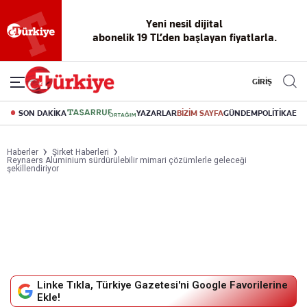
Reklamsız
56 yıllık
Akıllı haber
Eski gazeteleri
Yazarlarla
okuma
dijital arşiv
asistanı
indirme
canlı soru
deneyimi
cevap
GİRİŞ
SON DAKİKA
YAZARLAR
BİZİM SAYFA
GÜNDEM
POLİTİKA
EK
Haberler
Şirket Haberleri
Reynaers Aluminium sürdürülebilir mimari çözümlerle geleceği
şekillendiriyor
Linke Tıkla, Türkiye Gazetesi'ni Google Favorilerine
Ekle!