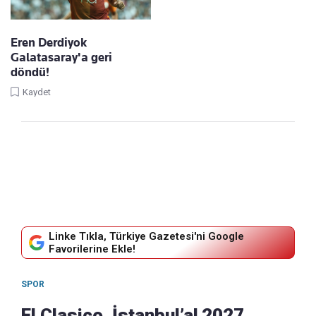
Eren Derdiyok
Galatasaray'a geri
döndü!
Kaydet
Linke Tıkla, Türkiye Gazetesi'ni Google
Favorilerine Ekle!
SPOR
El Clasico, İstanbul’a! 2027