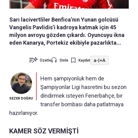
Sarı lacivertliler Benfica’nın Yunan golcüsü
Vangelis Pavlidis’i kadroya katmak için 45
milyon avroyu gözden çıkardı. Oyuncuyu ikna
eden Kanarya, Portekiz ekibiyle pazarlıkta...
a-
|
+A
Özetle
Dinle
Kaydet
Hem şampiyonluk hem de
Şampiyonlar Ligi hasretini bu sezon
dindirmek isteyen Fenerbahçe, bir
SEZER DOĞRU
transfer bombası daha patlatmaya
hazırlanıyor.
KAMER SÖZ VERMİŞTİ