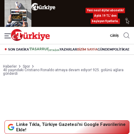
Yeni nesil dijital abonelik!
Aylık 19 TL’ den
başlayan fiyatlarla.
GİRİŞ
SON DAKİKA
YAZARLAR
BİZİM SAYFA
GÜNDEM
POLİTİKA
EK
Haberler
Spor
40 yaşındaki Cristiano Ronaldo atmaya devam ediyor! 925. golünü ağlara
gönderdi
Linke Tıkla, Türkiye Gazetesi'ni Google Favorilerine
Ekle!