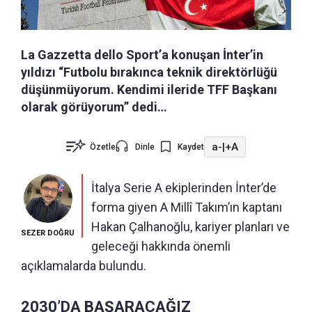
La Gazzetta dello Sport’a konuşan İnter’in
yıldızı “Futbolu bırakınca teknik direktörlüğü
düşünmüyorum. Kendimi ileride TFF Başkanı
olarak görüyorum” dedi…
a-
|
+A
Özetle
Dinle
Kaydet
İtalya Serie A ekiplerinden İnter’de
forma giyen A Millî Takım’ın kaptanı
Hakan Çalhanoğlu, kariyer planları ve
SEZER DOĞRU
geleceği hakkında önemli
açıklamalarda bulundu.
2030’DA BAŞARACAĞIZ