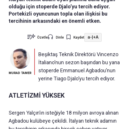
olduğu için stoperde Djalo’yu tercih ediyor.
Portekizli oyuncunun topla olan ilişkisi bu
tercihinin arkasındaki en önemli etken.
a-
|
+A
Özetle
Dinle
Kaydet
Beşiktaş Teknik Direktörü Vincenzo
İtaliano’nun sezon başından bu yana
stoperde Emmanuel Agbadou’nun
MURAD TAMER
yerine Tiago Djalo’yu tercih ediyor.
ATLETİZMİ YÜKSEK
Sergen Yalçın’ın isteğiyle 18 milyon avroya alınan
Agbadou kulübeye çekildi. İtalyan teknik adamın
bu tercihinin arkasında birçok sebep yatıyor.