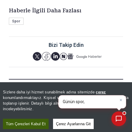
Haberle İlgili Daha Fazlası
Spor
Bizi Takip Edin
×
YORUMLAR
Günün spor, gündem ve
Sizlere daha iyi hizmet sunabilmek adına sitemizde
çerez
ekonomi gelişmelerini analiz
konumlandırmaktayız. Kişisel verileriniz, KVKK ve GDPR kapsamında
edi
|
toplanıp işlenir. Detaylı bilgi almak için
Aydınlatma Metnimizi
📰
Son 30 güne ait haberleri, spor gelişmelerini veya yazar yazılarını sorgulayabilirsiniz.
inceleyebilirsiniz.
Yorum için giriş yapın
Tüm Çerezleri Kabul Et
Çerez Ayarlarına Git