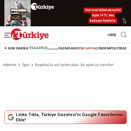
Yeni nesil dijital abonelik!
Aylık 19 TL’ den
başlayan fiyatlarla.
GİRİŞ
SON DAKİKA
YAZARLAR
BİZİM SAYFA
GÜNDEM
POLİTİKA
EK
Haberler
Spor
Beşiktaş'ta acil eylem planı: Bir ayda üç transfer!
Linke Tıkla, Türkiye Gazetesi'ni Google Favorilerine
Ekle!