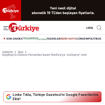
Yeni nesil dijital
abonelik 19 TL’den başlayan fiyatlarla.
GİRİŞ
SON DAKİKA
YAZARLAR
BİZİM SAYFA
GÜNDEM
POLİTİKA
EK
Haberler
Spor
Beşiktaş'ta Gedson Fernandes kararı! Benfica'ya 'sözleşme' resti
Linke Tıkla, Türkiye Gazetesi'ni Google Favorilerine
Ekle!