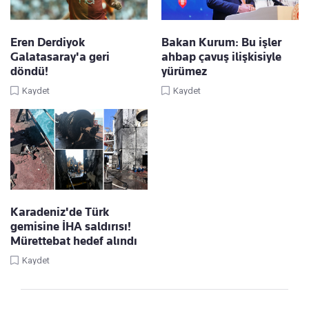
Eren Derdiyok
Bakan Kurum: Bu işler
Galatasaray'a geri
ahbap çavuş ilişkisiyle
döndü!
yürümez
Kaydet
Kaydet
Karadeniz'de Türk
gemisine İHA saldırısı!
Mürettebat hedef alındı
Kaydet