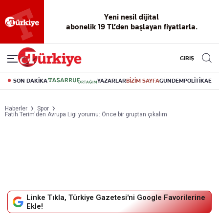
Yeni nesil dijital
Reklamsız
56 yıllık
Akıllı haber
Eski gazeteleri
Yazarlarla
abonelik 19 TL’den başlayan fiyatlarla.
okuma
dijital arşiv
asistanı
indirme
canlı soru
deneyimi
cevap
GİRİŞ
SON DAKİKA
YAZARLAR
BİZİM SAYFA
GÜNDEM
POLİTİKA
EK
Haberler
Spor
Fatih Terim'den Avrupa Ligi yorumu: Önce bir gruptan çıkalım
Linke Tıkla, Türkiye Gazetesi'ni Google Favorilerine
Ekle!