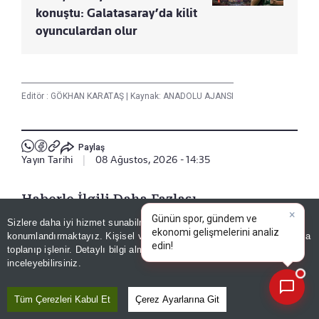
konuştu: Galatasaray’da kilit
oyunculardan olur
Editör :
GÖKHAN KARATAŞ
|
Kaynak: ANADOLU AJANSI
Paylaş
Yayın Tarihi
|
08 Ağustos, 2026 - 14:35
Haberle İlgili Daha Fazlası
Sizlere daha iyi hizmet sunabilmek adına sitemizde
çerez
Spor
konumlandırmaktayız. Kişisel verileriniz, KVKK ve GDPR kapsamında
×
Günün spor, gündem ve
|
toplanıp işlenir. Detaylı bilgi almak için
Aydınlatma Metnimizi
📰
Son 30 güne ait haberleri, spor gelişmelerini veya yazar yazılarını sorgulayabilirsiniz.
inceleyebilirsiniz.
Bizi Takip Edin
Tüm Çerezleri Kabul Et
Çerez Ayarlarına Git