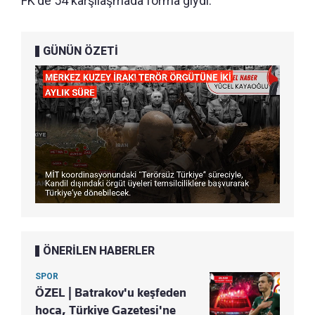
FK'de 54 karşılaşmada forma giydi.
GÜNÜN ÖZETİ
ÖNERİLEN HABERLER
SPOR
ÖZEL | Batrakov'u keşfeden
hoca, Türkiye Gazetesi'ne