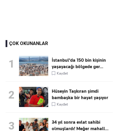
Kaçırmayın
Ücretsiz üye olun, gündemi
şekillendiren gelişmeleri önce siz duyun
ÇOK OKUNANLAR
İstanbul'da 150 bin kişinin
1
yaşayacağı bölgede ger...
Kaydet
Hüseyin Taşkıran şimdi
2
bambaşka bir hayat yaşıyor
Kaydet
34 yıl sonra evlat sahibi
3
olmuşlardı! Meğer mahall...