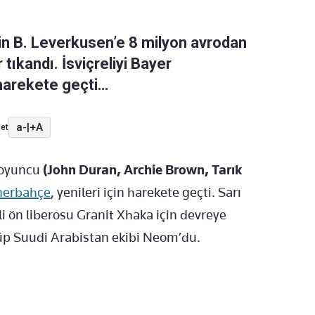
çin B. Leverkusen’e 8 milyon avrodan
 tıkandı. İsviçreliyi Bayer
harekete geçti…
a-
|
+A
et
 oyuncu
(John Duran, Archie Brown, Tarık
nerbahçe
, yenileri için harekete geçti. Sarı
li ön liberosu Granit Xhaka için devreye
lüp Suudi Arabistan ekibi Neom’du.