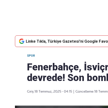
Takip Edin
Favori mecralarınızda haber
akışımıza ulaşın
Linke Tıkla, Türkiye Gazetesi'ni Google Favor
SPOR
Fenerbahçe, İsviçr
devrede! Son bom
Giriş:
18 Temmuz, 2025 - 04:15
|
Güncelleme:
18 Temmu