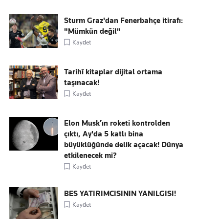
Sturm Graz'dan Fenerbahçe itirafı:
"Mümkün değil"
Kaydet
Tarihî kitaplar dijital ortama
taşınacak!
Kaydet
Elon Musk’ın roketi kontrolden
çıktı, Ay'da 5 katlı bina
büyüklüğünde delik açacak! Dünya
etkilenecek mi?
Kaydet
BES YATIRIMCISININ YANILGISI!
Kaydet