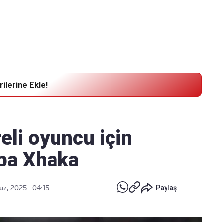
Haber Verin
Editör masamıza bilgi ve materyal
göndermek için
tıklayın
ilerine Ekle!
eli oyuncu için
ba Xhaka
z, 2025 - 04:15
Paylaş