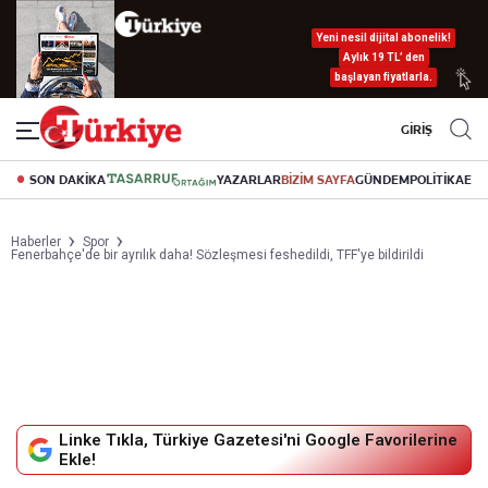
Yeni nesil dijital abonelik!
Aylık 19 TL’ den
başlayan fiyatlarla.
GİRİŞ
SON DAKİKA
YAZARLAR
BİZİM SAYFA
GÜNDEM
POLİTİKA
EK
Haberler
Spor
Fenerbahçe'de bir ayrılık daha! Sözleşmesi feshedildi, TFF'ye bildirildi
Linke Tıkla, Türkiye Gazetesi'ni Google Favorilerine
Ekle!