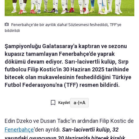
Fenerbahçe'de bir ayrilik daha! Sözlesmesi feshedildi, TFF'ye
bildirildi
Şampiyonluğu Galatasaray'a kaptıran ve sezonu
kupasız tamamlayan Fenerbahçe'de yaprak
dökümü devam ediyor. Sarı-lacivertli kulüp, Sırp
futbolcu Filip Kostic'in 30 Haziran 2025 tarihinde
bitecek olan mukavelesinin feshedildiğini Türkiye
Futbol Federasyonu'na (TFF) resmen bildirdi.
a-
|
+A
Kaydet
Edin Dzeko ve Dusan Tadic'in ardından Filip Kostic de
Fenerbahçe
'den ayrıldı.
Sarı-lacivertli kulüp, 32
yaşındaki oyuncunun 30 Haziran'da bitecek kiralık