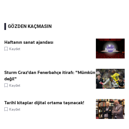
GÖZDEN KAÇMASIN
Haftanın sanat ajandası
Kaydet
Sturm Graz'dan Fenerbahçe itirafı: "Mümkün
değil"
Kaydet
Tarihî kitaplar dijital ortama taşınacak!
Kaydet