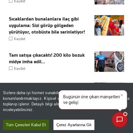
Kaydet
Sıcaklardan bunalanlara ilaç gibi
uygulama: Sizi görüp gölgeden
yürütüyor, otobüste bile serinletiyor!
Kaydet
Tam satışa çıkacaktı! 200 kilo bozuk
midye imha edil...
Kaydet
Kıyıya otomobille zor çektiler! Sakarya
Nehri'nde 1.90 metrelik dev yayın balığı
Sizlere daha iyi hizmet sunabilmek adına sitemizde
çerez
×
Bugünün öne çıkan manşetleri
konumlandırmaktayız. Kişisel verileriniz, KVKK ve GDPR kapsamında
yakalandı
ve gelişmeleri neler?
toplanıp işlenir. Detaylı bilgi almak için
Aydınlatma Metnimizi
Kaydet
📰
Son 30 güne ait haberleri, spor gelişmelerini veya yazar yazılarını sorgulayabilirsiniz.
inceleyebilirsiniz.
Trabzon'da Salah çılgınlığı! "Böylesini
Tüm Çerezleri Kabul Et
Çerez Ayarlarına Git
ilk kez gördüm"