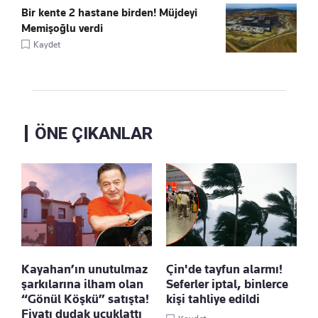
Bir kente 2 hastane birden! Müjdeyi
Memişoğlu verdi
Kaydet
ÖNE ÇIKANLAR
Kayahan’ın unutulmaz
Çin'de tayfun alarmı!
şarkılarına ilham olan
Seferler iptal, binlerce
“Gönül Köşkü” satışta!
kişi tahliye edildi
Fiyatı dudak uçuklattı