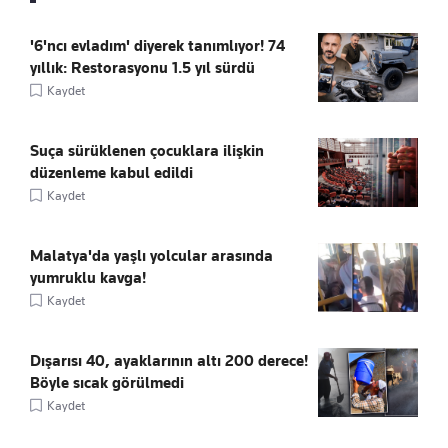
'6'ncı evladım' diyerek tanımlıyor! 74
yıllık: Restorasyonu 1.5 yıl sürdü
Kaydet
Suça sürüklenen çocuklara ilişkin
düzenleme kabul edildi
Kaydet
Malatya'da yaşlı yolcular arasında
yumruklu kavga!
Kaydet
Dışarısı 40, ayaklarının altı 200 derece!
Böyle sıcak görülmedi
Kaydet