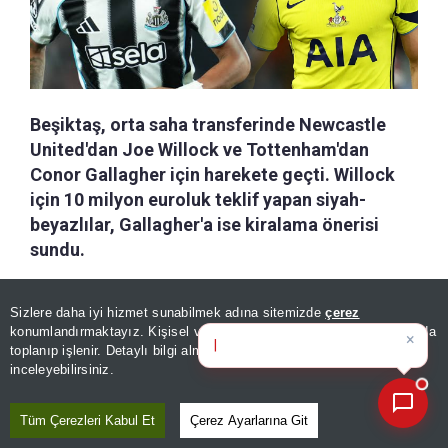
Beşiktaş, orta saha transferinde Newcastle
United'dan Joe Willock ve Tottenham'dan
Conor Gallagher için harekete geçti. Willock
için 10 milyon euroluk teklif yapan siyah-
beyazlılar, Gallagher'a ise kiralama önerisi
sundu.
a-
|
+A
Özetle
Dinle
Kaydet
Sizlere daha iyi hizmet sunabilmek adına sitemizde
çerez
×
Bugünün öne çıkan manşetleri
konumlandırmaktayız. Kişisel verileriniz, KVKK ve GDPR kapsamında
ve
|
toplanıp işlenir. Detaylı bilgi almak için
Aydınlatma Metnimizi
📰
Yeni sezon öncesi kadro yapılanmasını sürdüren
Son 30 güne ait haberleri, spor gelişmelerini veya yazar yazılarını sorgulayabilirsiniz.
inceleyebilirsiniz.
Beşiktaş, orta saha rotasyonunu güçlendirmek
için İngiltere'den iki yıldızı gündemine aldı. Siyah-
Tüm Çerezleri Kabul Et
Çerez Ayarlarına Git