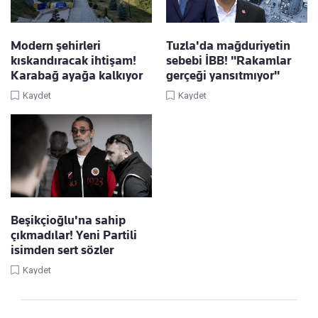
Modern şehirleri
Tuzla'da mağduriyetin
kıskandıracak ihtişam!
sebebi İBB! "Rakamlar
Karabağ ayağa kalkıyor
gerçeği yansıtmıyor"
Kaydet
Kaydet
Beşikçioğlu'na sahip
çıkmadılar! Yeni Partili
isimden sert sözler
Kaydet