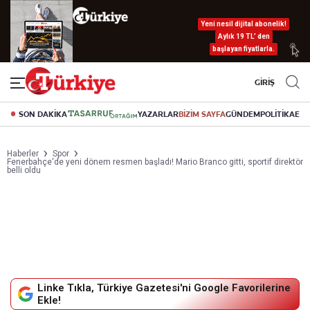
Yeni nesil dijital abonelik!
Aylık 19 TL’ den
başlayan fiyatlarla.
GİRİŞ
SON DAKİKA
YAZARLAR
BİZİM SAYFA
GÜNDEM
POLİTİKA
EK
Haberler
Spor
Fenerbahçe'de yeni dönem resmen başladı! Mario Branco gitti, sportif direktör
belli oldu
Linke Tıkla, Türkiye Gazetesi'ni Google Favorilerine
Ekle!