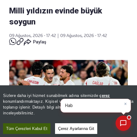
Milli yıldızın evinde büyük
soygun
09 Ağustos, 2026 - 17:42
|
09 Ağustos, 2026 - 17:42
Paylaş
Sizlere daha iyi hizmet sunabilmek adına sitemizde
çerez
×
Bugünün öne çıkan manşetleri
konumlandırmaktayız. Kişisel verileriniz, KVKK ve GDPR kapsamında
ve g
toplanıp işlenir. Detaylı bilgi almak için
Aydınlatma Metnimizi
📰
Son 30 güne ait haberleri, spor gelişmelerini veya yazar yazılarını sorgulayabilirsiniz.
inceleyebilirsiniz.
Tüm Çerezleri Kabul Et
Çerez Ayarlarına Git