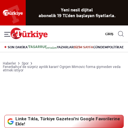
Reklamsız
56 yıllık
Akıllı haber
Eski gazeteleri
Yazarlarla
okuma
dijital arşiv
asistanı
indirme
canlı soru
deneyimi
cevap
GİRİŞ
SON DAKİKA
YAZARLAR
BİZİM SAYFA
GÜNDEM
POLİTİKA
EK
Haberler
Spor
Fenerbahçe'de sürpriz ayrılık kararı! Ognjen Mimovic forma giymeden veda
etmek istiyor
Linke Tıkla, Türkiye Gazetesi'ni Google Favorilerine
Ekle!