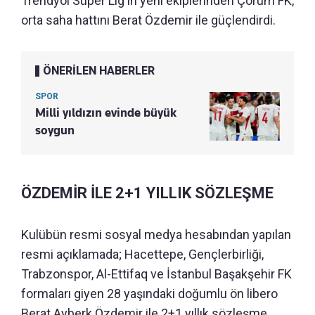
Trendyol Süper Lig'in yeni ekiplerinden Çorum FK,
orta saha hattını Berat Özdemir ile güçlendirdi.
ÖNERİLEN HABERLER
SPOR
Milli yıldızın evinde büyük
soygun
ÖZDEMİR İLE 2+1 YILLIK SÖZLEŞME
Kulübün resmi sosyal medya hesabından yapılan
resmi açıklamada; Hacettepe, Gençlerbirliği,
Trabzonspor, Al-Ettifaq ve İstanbul Başakşehir FK
formaları giyen 28 yaşındaki doğumlu ön libero
Berat Ayberk Özdemir ile 2+1 yıllık sözleşme