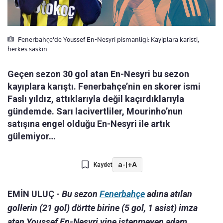
Fenerbahçe'de Youssef En-Nesyri pismanligi: Kayiplara karisti,
herkes saskin
Geçen sezon 30 gol atan En-Nesyri bu sezon
kayıplara karıştı. Fenerbahçe’nin en skorer ismi
Faslı yıldız, attıklarıyla değil kaçırdıklarıyla
gündemde. Sarı lacivertliler, Mourinho’nun
satışına engel olduğu En-Nesyri ile artık
gülemiyor…
a-
|
+A
Kaydet
EMİN ULUÇ -
Bu sezon
Fenerbahçe
adına atılan
gollerin (21 gol) dörtte birine (5 gol, 1 asist) imza
atan Youssef En-Nesyri yine istenmeyen adam