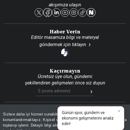
akışımıza ulaşın
Reklam Ver
Haber Verin
Editör masamıza bilgi ve materyal
göndermek için
tıklayın
Kaçırmayın
Ücretsiz üye olun, gündemi
şekillendiren gelişmeleri önce siz duyun
×
Günün spor, gündem ve
Son Dakika
Site Haritası
RSS
KVKK Aydınlatma Metni
Sizlere daha iyi hizmet sunabilmek adına sitemizde
çerez
Gizlilik Politikası
Çerez Politikası
ekonomi gelişmelerini analiz
konumlandırmaktayız. Kişisel verileriniz, KVKK ve GDPR kapsamında
edin!
|
toplanıp işlenir. Detaylı bilgi almak için
Aydınlatma Metnimizi
📰
Son 30 güne ait haberleri, spor gelişmelerini veya yazar yazılarını sorgulayabilirsiniz.
© 2026 İhlas Medya Grubu. Tüm Hakları Saklıdır