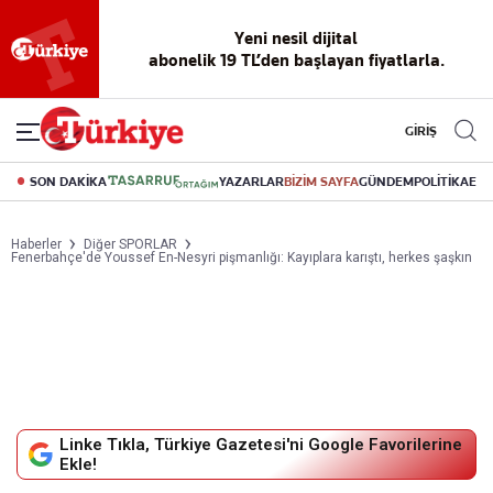
Yeni nesil dijital
abonelik 19 TL’den başlayan fiyatlarla.
GİRİŞ
SON DAKİKA
YAZARLAR
BİZİM SAYFA
GÜNDEM
POLİTİKA
EK
Haberler
Diğer SPORLAR
Fenerbahçe'de Youssef En-Nesyri pişmanlığı: Kayıplara karıştı, herkes şaşkın
Linke Tıkla, Türkiye Gazetesi'ni Google Favorilerine
Ekle!