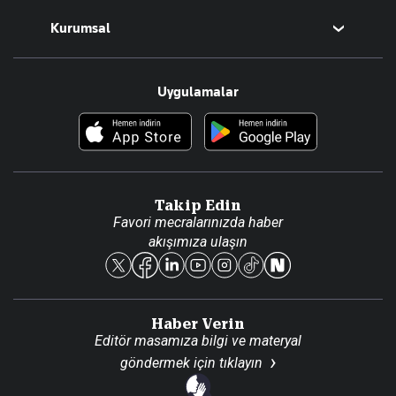
Magazin
Kurumsal
Teknoloji
Resmî Ilanlar
Hakkımızda
Uygulamalar
Haberler
İletişim
Foto Haber
Künye
Video Galeri
Gazete Aboneliği
Danışma Telefonları
Takip Edin
Favori mecralarınızda haber
Yasal
akışımıza ulaşın
Reklam Ver
Haber Verin
Editör masamıza bilgi ve materyal
göndermek için
tıklayın