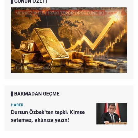
GÜNÜN ÖZETİ
BAKMADAN GEÇME
HABER
Dursun Özbek'ten tepki: Kimse
satamaz, aklınıza yazın!