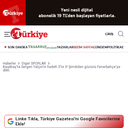
Yeni nesil dijital
abonelik 19 TL’den başlayan fiyatlarla.
GİRİŞ
SON DAKİKA
YAZARLAR
BİZİM SAYFA
GÜNDEM
POLİTİKA
EK
Haberler
Diğer SPORLAR
Beşiktaş'ta Sergen Yalçın'ın hedefi 3'te 3! Şimdiden gözünü Fenerbahçe'ye
dikti
Linke Tıkla, Türkiye Gazetesi'ni Google Favorilerine
Ekle!