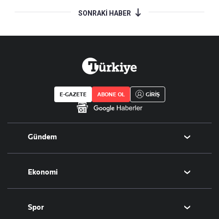
SONRAKİ HABER
E-GAZETE
ABONE OL
GİRİŞ
Gündem
Politika
Ekonomi
Eğitim
Borsa
Spor
Altın