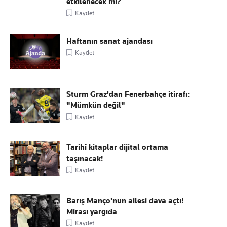
etkilenecek mi?
Kaydet
Haftanın sanat ajandası
Kaydet
Sturm Graz'dan Fenerbahçe itirafı:
"Mümkün değil"
Kaydet
Tarihî kitaplar dijital ortama
taşınacak!
Kaydet
Barış Manço'nun ailesi dava açtı!
Mirası yargıda
Kaydet