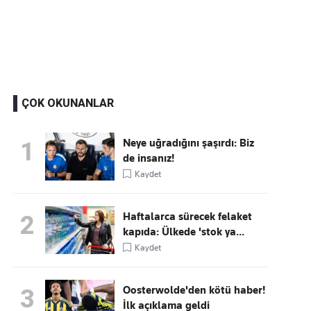
Kaçırmayın
Ücretsiz üye olun, gündemi
şekillendiren gelişmeleri önce siz duyun
ÇOK OKUNANLAR
Neye uğradığını şaşırdı: Biz
1
de insanız!
Kaydet
Haftalarca sürecek felaket
2
kapıda: Ülkede 'stok ya...
Kaydet
Oosterwolde'den kötü haber!
3
İlk açıklama geldi