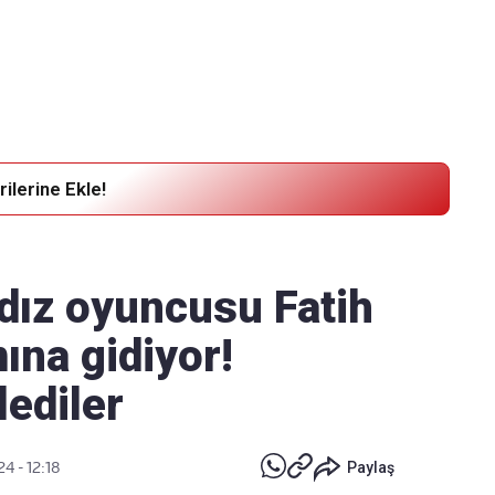
Haber Verin
Editör masamıza bilgi ve materyal
göndermek için
tıklayın
ilerine Ekle!
ldız oyuncusu Fatih
ına gidiyor!
lediler
24 - 12:18
Paylaş