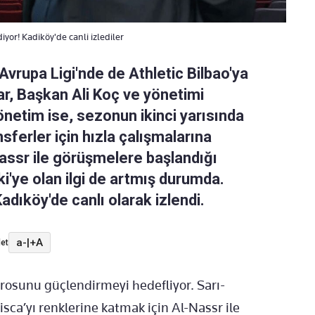
yor! Kadiköy'de canli izlediler
Avrupa Ligi'nde de Athletic Bilbao'ya
r, Başkan Ali Koç ve yönetimi
 yönetim ise, sezonun ikinci yarısında
ferler için hızla çalışmalarına
Nassr ile görüşmelere başlandığı
'ye olan ilgi de artmış durumda.
dıköy'de canlı olarak izlendi.
a-
|
+A
et
osunu güçlendirmeyi hedefliyor. Sarı-
lisca’yı renklerine katmak için Al-Nassr ile