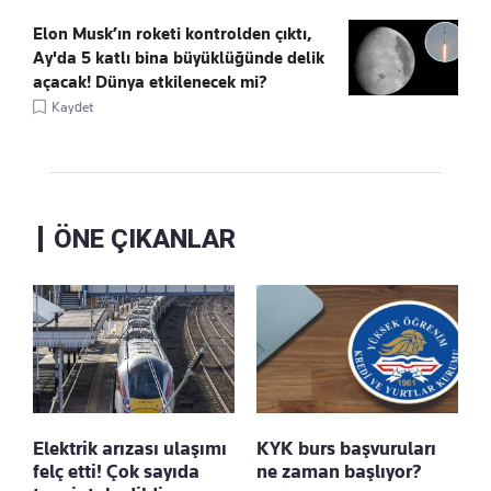
Elon Musk’ın roketi kontrolden çıktı,
Ay'da 5 katlı bina büyüklüğünde delik
açacak! Dünya etkilenecek mi?
Kaydet
ÖNE ÇIKANLAR
Elektrik arızası ulaşımı
KYK burs başvuruları
felç etti! Çok sayıda
ne zaman başlıyor?