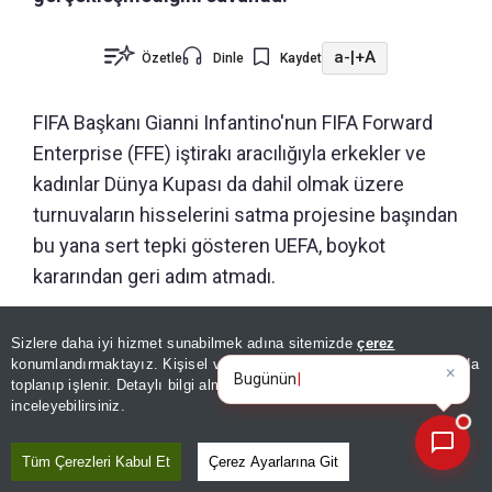
a-
|
+A
Özetle
Dinle
Kaydet
FIFA Başkanı Gianni Infantino'nun FIFA Forward
Enterprise (FFE) iştirakı aracılığıyla erkekler ve
kadınlar Dünya Kupası da dahil olmak üzere
turnuvaların hisselerini satma projesine başından
bu yana sert tepki gösteren UEFA, boykot
kararından geri adım atmadı.
Sizlere daha iyi hizmet sunabilmek adına sitemizde
çerez
×
ÖNERİLEN HABERLER
Bugünün öne çıkan manşetleri
konumlandırmaktayız. Kişisel verileriniz, KVKK ve GDPR kapsamında
ve gelişmeleri neler
|
toplanıp işlenir. Detaylı bilgi almak için
Aydınlatma Metnimizi
📰
SPOR
Son 30 güne ait haberleri, spor gelişmelerini veya yazar yazılarını sorgulayabilirsiniz.
inceleyebilirsiniz.
Özel | Hyeon-gyu Oh için Luis
Suarez benzetmesi! "En iyi
Tüm Çerezleri Kabul Et
Çerez Ayarlarına Git
halini henüz görmediniz"