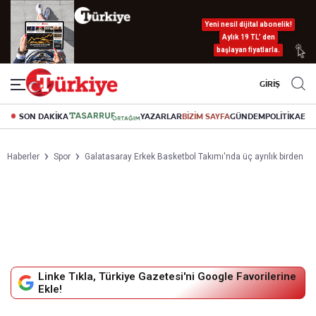
Yeni nesil dijital abonelik!
Aylık 19 TL’ den
başlayan fiyatlarla.
GİRİŞ
SON DAKİKA
YAZARLAR
BİZİM SAYFA
GÜNDEM
POLİTİKA
EK
Haberler
Spor
Galatasaray Erkek Basketbol Takımı'nda üç ayrılık birden
Linke Tıkla, Türkiye Gazetesi'ni Google Favorilerine
Ekle!