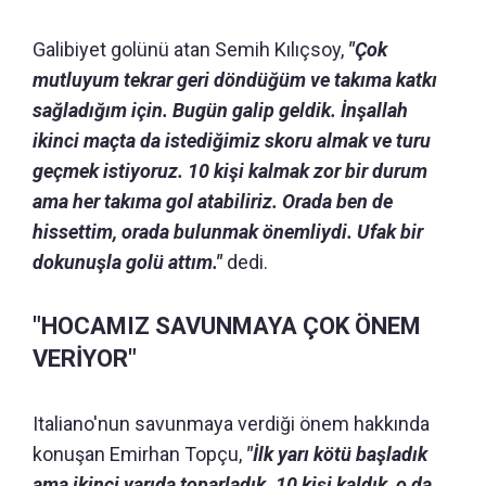
Galibiyet golünü atan Semih Kılıçsoy,
"Çok
mutluyum tekrar geri döndüğüm ve takıma katkı
sağladığım için. Bugün galip geldik. İnşallah
ikinci maçta da istediğimiz skoru almak ve turu
geçmek istiyoruz. 10 kişi kalmak zor bir durum
ama her takıma gol atabiliriz. Orada ben de
hissettim, orada bulunmak önemliydi. Ufak bir
dokunuşla golü attım."
dedi.
"HOCAMIZ SAVUNMAYA ÇOK ÖNEM
VERİYOR"
Italiano'nun savunmaya verdiği önem hakkında
konuşan Emirhan Topçu,
"İlk yarı kötü başladık
ama ikinci yarıda toparladık. 10 kişi kaldık, o da