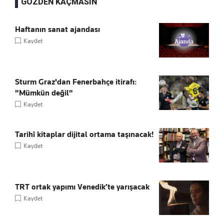
GÖZDEN KAÇMASIN
Haftanın sanat ajandası
Kaydet
Sturm Graz'dan Fenerbahçe itirafı:
"Mümkün değil"
Kaydet
Tarihî kitaplar dijital ortama taşınacak!
Kaydet
TRT ortak yapımı Venedik’te yarışacak
Kaydet