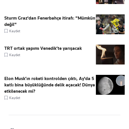
Sturm Graz'dan Fenerbahçe itirafı: "Mümkün
değil"
Kaydet
TRT ortak yapımı Venedik’te yarışacak
Kaydet
Elon Musk’ın roketi kontrolden çıktı, Ay'da 5
katlı bina büyüklüğünde delik açacak! Dünya
etkilenecek mi?
Kaydet