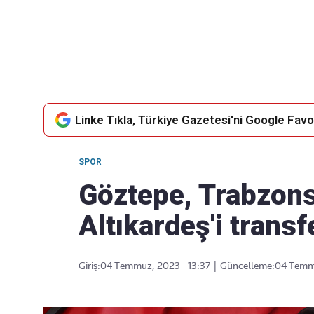
Takip Edin
Favori mecralarınızda haber akışımıza ulaşın
Linke Tıkla, Türkiye Gazetesi'ni Google Favor
SPOR
Göztepe, Trabzons
Altıkardeş'i transfe
Giriş:
04 Temmuz, 2023 - 13:37
|
Güncelleme:
04 Temmu