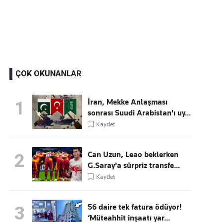
Kaçırmayın
Ücretsiz üye olun, gündemi şekillendiren gelişmeleri önce siz duyun
ÇOK OKUNANLAR
İran, Mekke Anlaşması
1
sonrası Suudi Arabistan'ı uy...
Kaydet
Can Uzun, Leao beklerken
2
G.Saray'a sürpriz transfe...
Kaydet
56 daire tek fatura ödüyor!
3
‘Müteahhit inşaatı yar...