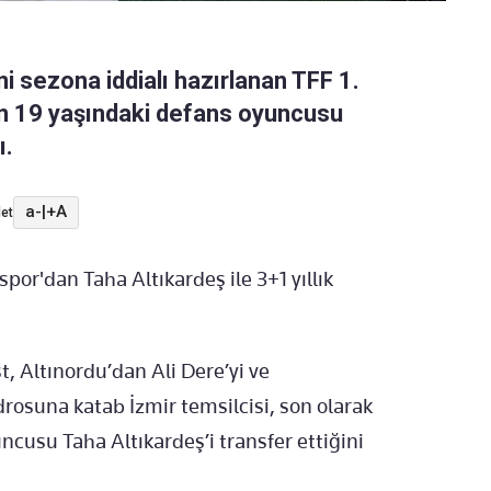
ni sezona iddialı hazırlanan TFF 1.
an 19 yaşındaki defans oyuncusu
ı.
a-
|
+A
et
por'dan Taha Altıkardeş ile 3+1 yıllık
 Altınordu’dan Ali Dere’yi ve
osuna katab İzmir temsilcisi, son olarak
cusu Taha Altıkardeş’i transfer ettiğini