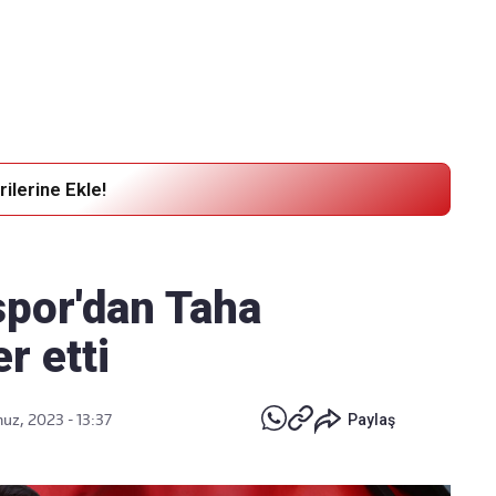
Haber Verin
Editör masamıza bilgi ve materyal göndermek için
tıklayın
ilerine Ekle!
por'dan Taha
r etti
z, 2023 - 13:37
Paylaş