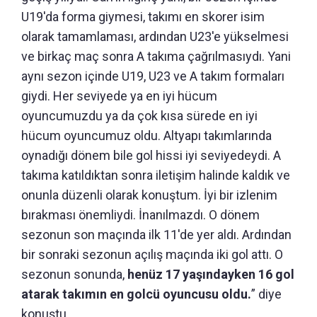
U19'da forma giymesi, takımı en skorer isim
olarak tamamlaması, ardından U23'e yükselmesi
ve birkaç maç sonra A takıma çağrılmasıydı. Yani
aynı sezon içinde U19, U23 ve A takım formaları
giydi. Her seviyede ya en iyi hücum
oyuncumuzdu ya da çok kısa sürede en iyi
hücum oyuncumuz oldu. Altyapı takımlarında
oynadığı dönem bile gol hissi iyi seviyedeydi. A
takıma katıldıktan sonra iletişim halinde kaldık ve
onunla düzenli olarak konuştum. İyi bir izlenim
bırakması önemliydi. İnanılmazdı. O dönem
sezonun son maçında ilk 11'de yer aldı. Ardından
bir sonraki sezonun açılış maçında iki gol attı. O
sezonun sonunda,
henüz 17 yaşındayken 16 gol
atarak takımın en golcü oyuncusu oldu.
” diye
konuştu.