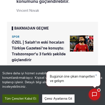
konumunu güçlendirebilir.
Vincent Novak
BAKMADAN GEÇME
SPOR
ÖZEL | Salah'ın eski hocaları
Türkiye Gazetesi'ne konuştu:
Trabzonspor'u 3 farklı şekilde
güçlendirir
Sizlere daha iyi hizmet sunabilmek adına sitemizde
çerez
×
Bugünün öne çıkan manşetleri
konumlandırmaktayız. Kişisel verileriniz, KVKK ve GDPR kapsamında
Paylaş
ve gelişmeleri neler?
|
Yayın Tarihi
|
09 Ağustos, 2026 - 10:24
toplanıp işlenir. Detaylı bilgi almak için
Aydınlatma Metnimizi
📰
Son 30 güne ait haberleri, spor gelişmelerini veya yazar yazılarını sorgulayabilirsiniz.
inceleyebilirsiniz.
Haberle İlgili Daha Fazlası
Tüm Çerezleri Kabul Et
Çerez Ayarlarına Git
Spor