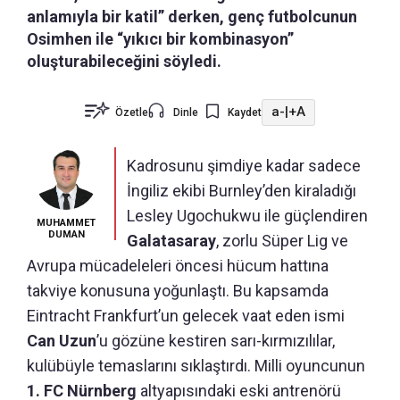
anlamıyla bir katil” derken, genç futbolcunun
Osimhen ile “yıkıcı bir kombinasyon”
oluşturabileceğini söyledi.
a-
|
+A
Özetle
Dinle
Kaydet
Kadrosunu şimdiye kadar sadece
İngiliz ekibi Burnley’den kiraladığı
Lesley Ugochukwu ile güçlendiren
MUHAMMET
DUMAN
Galatasaray
, zorlu Süper Lig ve
Avrupa mücadeleleri öncesi hücum hattına
takviye konusuna yoğunlaştı. Bu kapsamda
Eintracht Frankfurt’un gelecek vaat eden ismi
Can Uzun
’u gözüne kestiren sarı-kırmızılılar,
kulübüyle temaslarını sıklaştırdı. Milli oyuncunun
1. FC Nürnberg
altyapısındaki eski antrenörü