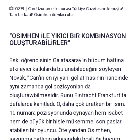
ÖZEL | Can Uzunun eski hocası Türkiye Gazetesine konuştu!
Tam bir katil! Osimhen ile yıkıcı olur
“OSIMHEN İLE YIKICI BİR KOMBİNASYON
OLUŞTURABİLİRLER”
Eski öğrencisinin Galatasaray’ın hücum hattına
etkileyici katkılarda bulunabileceğini söyleyen
Novak, “Can'ın en iyi yanı gol atmasının haricinde
aynı zamanda gol pozisyonları da
oluşturawbilmesidir. Bunu Eintracht Frankfurt'ta
defalarca kanıtladı. O, daha çok üretken bir isim.
10 numara pozisyonunda oynayan hem isabet
hem de büyük bir hisle mükemmel son paslar
atabilen bir oyuncu. Öte yandan Osimhen,
savunma hattının arkasındaki boşluğa hücum