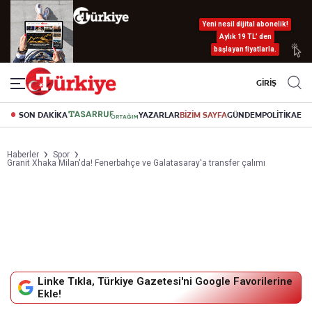
Yeni nesil dijital abonelik!
Aylık 19 TL’ den
başlayan fiyatlarla.
GİRİŞ
SON DAKİKA
YAZARLAR
BİZİM SAYFA
GÜNDEM
POLİTİKA
EK
Haberler
Spor
Granit Xhaka Milan'da! Fenerbahçe ve Galatasaray'a transfer çalımı
Linke Tıkla, Türkiye Gazetesi'ni Google Favorilerine
Ekle!