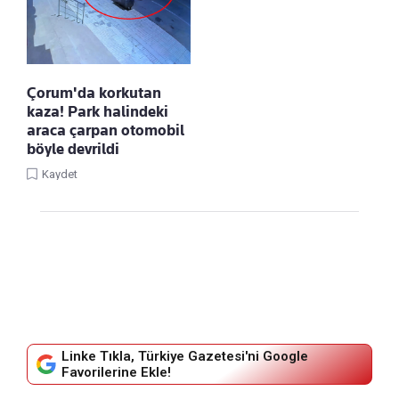
Çorum'da korkutan
kaza! Park halindeki
araca çarpan otomobil
böyle devrildi
Kaydet
Linke Tıkla, Türkiye Gazetesi'ni Google
Favorilerine Ekle!