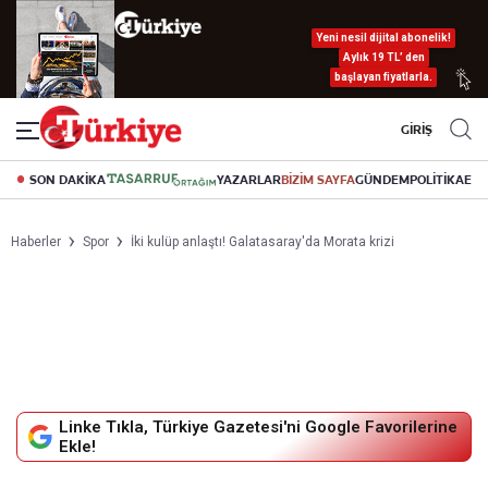
Yeni nesil dijital abonelik!
Aylık 19 TL’ den
başlayan fiyatlarla.
GİRİŞ
SON DAKİKA
YAZARLAR
BİZİM SAYFA
GÜNDEM
POLİTİKA
EK
Haberler
Spor
İki kulüp anlaştı! Galatasaray'da Morata krizi
Linke Tıkla, Türkiye Gazetesi'ni Google Favorilerine
Ekle!