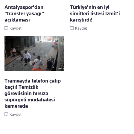
Antalyaspor'dan
Türkiye'nin en iyi
"transfer yasağı"
simitleri listesi İzmit’i
açıklaması
karıştırdı!
Kaydet
Kaydet
Tramvayda telefon çalıp
kaçtı! Temizlik
görevlisinin hırsıza
süpürgeli müdahalesi
kamerada
Kaydet