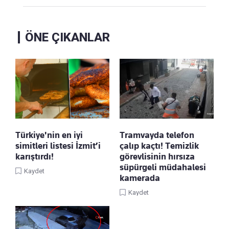
ÖNE ÇIKANLAR
Türkiye'nin en iyi
Tramvayda telefon
simitleri listesi İzmit’i
çalıp kaçtı! Temizlik
karıştırdı!
görevlisinin hırsıza
süpürgeli müdahalesi
Kaydet
kamerada
Kaydet