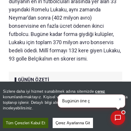
dünyanın en iri futbolcuları arasında yer alan 33
yaşındaki Romelu Lukaku, aynı zamanda
Neymar’dan sonra (402 milyon avro)
bonservisine en fazla ücret ödenen ikinci
futbolcu. Bugüne kadar forma giydiği kulüpler,
Lukaku için toplam 370 milyon avro bonservis
bedeli ödedi. Millî formayı 132 kere giyen Lukaku,
93 golle Belçika’nın en skorer ismi.
GÜNÜN ÖZETİ
Sizlere daha iyi hizmet sunabilmek adına sitemizde
çerez
×
Bugünün öne çıkan manşetleri
konumlandırmaktayız. Kişisel verileriniz, KVKK ve GDPR kapsamında
ve gelişmeleri neler?
toplanıp işlenir. Detaylı bilgi almak için
Aydınlatma Metnimizi
📰
Son 30 güne ait haberleri, spor gelişmelerini veya yazar yazılarını sorgulayabilirsiniz.
inceleyebilirsiniz.
Tüm Çerezleri Kabul Et
Çerez Ayarlarına Git