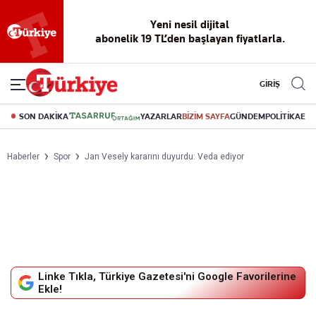
Reklamsız
56 yıllık
Akıllı haber
Eski gazeteleri
Yazarlarla
okuma
dijital arşiv
asistanı
indirme
canlı soru
deneyimi
cevap
GİRİŞ
SON DAKİKA
YAZARLAR
BİZİM SAYFA
GÜNDEM
POLİTİKA
EK
Haberler
Spor
Jan Vesely kararını duyurdu: Veda ediyor
Linke Tıkla, Türkiye Gazetesi'ni Google Favorilerine
Ekle!