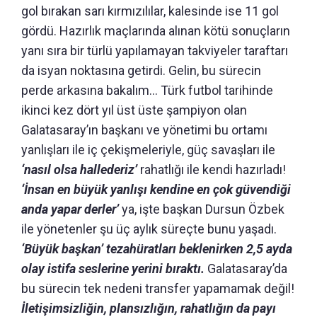
gol bırakan sarı kırmızılılar, kalesinde ise 11 gol
gördü. Hazırlık maçlarında alınan kötü sonuçların
yanı sıra bir türlü yapılamayan takviyeler taraftarı
da isyan noktasına getirdi. Gelin, bu sürecin
perde arkasına bakalım… Türk futbol tarihinde
ikinci kez dört yıl üst üste şampiyon olan
Galatasaray’ın başkanı ve yönetimi bu ortamı
yanlışları ile iç çekişmeleriyle, güç savaşları ile
‘nasıl olsa hallederiz’
rahatlığı ile kendi hazırladı!
‘İnsan en büyük yanlışı kendine en çok güvendiği
anda yapar derler’
ya, işte başkan Dursun Özbek
ile yönetenler şu üç aylık süreçte bunu yaşadı.
‘Büyük başkan’ tezahüratları beklenirken 2,5 ayda
olay istifa seslerine yerini bıraktı.
Galatasaray’da
bu sürecin tek nedeni transfer yapamamak değil!
İletişimsizliğin, plansızlığın, rahatlığın da payı