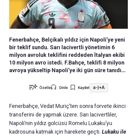
Fenerbahçe, Belçikalı yıldız için Napoli’ye yeni
bir teklif sundu. Sarı lacivertli yönetimin 6
milyon avroluk teklifini reddeden İtalyan ekibi
10 milyon avro istedi. F.Bahçe, teklifi 8 milyon
avroya yükseltip Napoli’ye iki gün süre tanıdı…
a-
|
+A
Özetle
Dinle
Kaydet
Fenerbahçe, Vedat Muriç’ten sonra forvete ikinci
transferini de yapmak üzere. Sarı lacivertliler,
Napoli’nin yıldız golcüsü Romelu Lukaku’yu
kadrosuna katmak için harekete geçti.
Lukaku ile