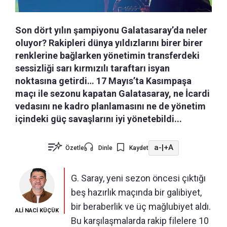
Son dört yılın şampiyonu Galatasaray’da neler
oluyor? Rakipleri dünya yıldızlarını birer birer
renklerine bağlarken yönetimin transferdeki
sessizliği sarı kırmızılı taraftarı isyan
noktasına getirdi… 17 Mayıs’ta Kasımpaşa
maçı ile sezonu kapatan Galatasaray, ne İcardi
vedasını ne kadro planlamasını ne de yönetim
içindeki güç savaşlarını iyi yönetebildi...
a-
|
+A
Özetle
Dinle
Kaydet
G. Saray, yeni sezon öncesi çıktığı
beş hazırlık maçında bir galibiyet,
bir beraberlik ve üç mağlubiyet aldı.
ALİ NACİ KÜÇÜK
Bu karşılaşmalarda rakip filelere 10