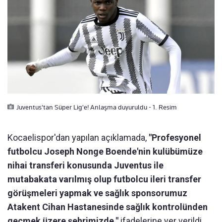
Juventus'tan Süper Lig'e! Anlaşma duyuruldu - 1. Resim
Kocaelispor'dan yapılan açıklamada,
"Profesyonel
futbolcu Joseph Nonge Boende'nin kulübümüze
nihai transferi konusunda Juventus ile
mutabakata varılmış olup futbolcu ileri transfer
görüşmeleri yapmak ve sağlık sponsorumuz
Atakent Cihan Hastanesinde sağlık kontrolünden
geçmek üzere şehrimizde."
ifadelerine yer verildi.