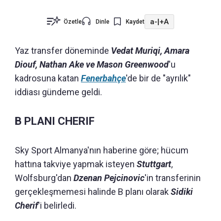
a-
|
+A
Özetle
Dinle
Kaydet
Yaz transfer döneminde
Vedat Muriqi, Amara
Diouf, Nathan Ake ve Mason Greenwood
'u
kadrosuna katan
Fenerbahçe
'de bir de "ayrılık"
iddiası gündeme geldi.
B PLANI CHERIF
Sky Sport Almanya'nın haberine göre; hücum
hattına takviye yapmak isteyen
Stuttgart
,
Wolfsburg'dan
Dzenan Pejcinovic
'in transferinin
gerçekleşmemesi halinde B planı olarak
Sidiki
Cherif
'i belirledi.