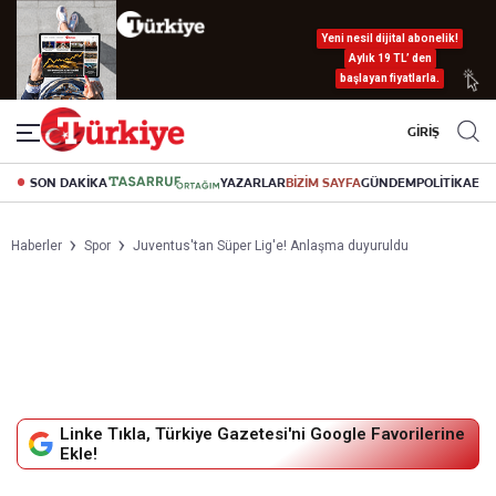
Yeni nesil dijital abonelik!
Aylık 19 TL’ den
başlayan fiyatlarla.
GİRİŞ
SON DAKİKA
YAZARLAR
BİZİM SAYFA
GÜNDEM
POLİTİKA
EK
Haberler
Spor
Juventus'tan Süper Lig'e! Anlaşma duyuruldu
Linke Tıkla, Türkiye Gazetesi'ni Google Favorilerine
Ekle!