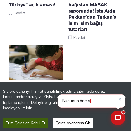
Türkiye" açıklaması!
bağışları MASAK
raporunda! İşte Ajda
Kaydet
Pekkan’dan Tarkan’a
isim isim bağış
tutarları
Kaydet
LGS 1. nakil sonuçları
Sizlere daha iyi hizmet sunabilmek adına sitemizde
çerez
×
ne zaman açıklanacak?
Bugünün öne çıkan manşetleri
konumlandırmaktayız. Kişisel verileriniz, KVKK ve GDPR kapsamında
ve gelişmeleri neler?
toplanıp işlenir. Detaylı bilgi almak için
Aydınlatma Metnimizi
Kaydet
📰
Son 30 güne ait haberleri, spor gelişmelerini veya yazar yazılarını sorgulayabilirsiniz.
inceleyebilirsiniz.
Tüm Çerezleri Kabul Et
Çerez Ayarlarına Git