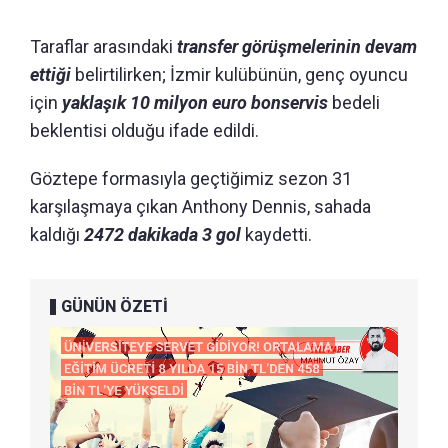
Taraflar arasındaki
transfer görüşmelerinin devam
ettiği
belirtilirken; İzmir kulübünün, genç oyuncu
için
yaklaşık 10 milyon euro bonservis
bedeli
beklentisi olduğu ifade edildi.
Göztepe formasıyla geçtiğimiz sezon 31
karşılaşmaya çıkan Anthony Dennis, sahada
kaldığı
2472 dakikada 3 gol
kaydetti.
GÜNÜN ÖZETİ