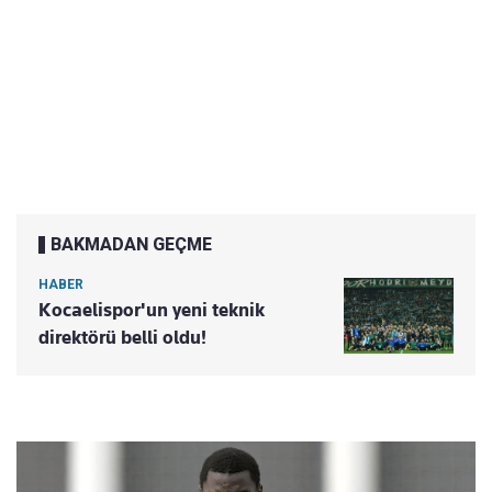
BAKMADAN GEÇME
HABER
Kocaelispor'un yeni teknik
direktörü belli oldu!