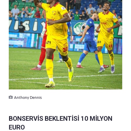
Anthony Dennis
BONSERVİS BEKLENTİSİ 10 MİLYON
EURO