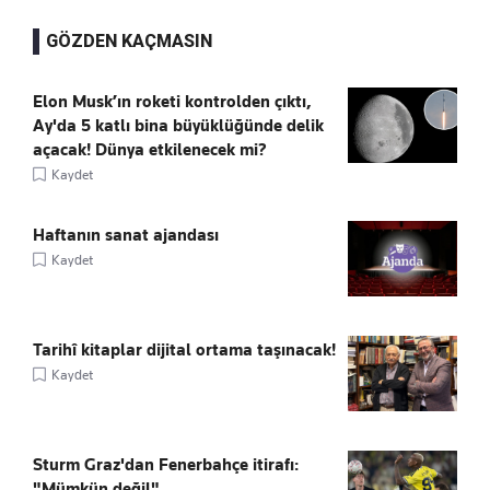
GÖZDEN KAÇMASIN
Elon Musk’ın roketi kontrolden çıktı,
Ay'da 5 katlı bina büyüklüğünde delik
açacak! Dünya etkilenecek mi?
Kaydet
Haftanın sanat ajandası
Kaydet
Tarihî kitaplar dijital ortama taşınacak!
Kaydet
Sturm Graz'dan Fenerbahçe itirafı:
"Mümkün değil"