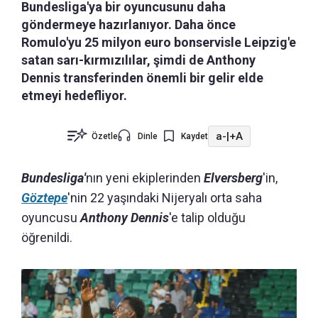
Bundesliga'ya bir oyuncusunu daha
göndermeye hazırlanıyor. Daha önce
Romulo'yu 25 milyon euro bonservisle Leipzig'e
satan sarı-kırmızılılar, şimdi de Anthony
Dennis transferinden önemli bir gelir elde
etmeyi hedefliyor.
a-
|
+A
Özetle
Dinle
Kaydet
Bundesliga'
nın yeni ekiplerinden
Elversberg
'in,
Göztepe
'nin 22 yaşındaki Nijeryalı orta saha
oyuncusu
Anthony Dennis
'e talip olduğu
öğrenildi.