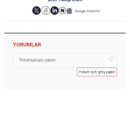
YORUMLAR
Yorum için giriş yapın