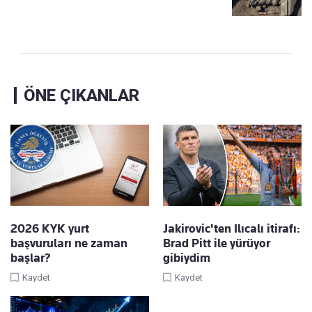
ÖNE ÇIKANLAR
2026 KYK yurt
Jakirovic'ten Ilıcalı itirafı:
başvuruları ne zaman
Brad Pitt ile yürüyor
başlar?
gibiydim
Kaydet
Kaydet