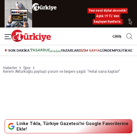
Yeni nesil dijital abonelik!
Aylık 19 TL’ den
başlayan fiyatlarla.
GİRİŞ
SON DAKİKA
YAZARLAR
BİZİM SAYFA
GÜNDEM
POLİTİKA
EK
Haberler
Spor
Kerem Aktürkoğlu paylaştı yorum ve beğeni yağdı: "Helal sana kaptan"
Linke Tıkla, Türkiye Gazetesi'ni Google Favorilerine
Ekle!