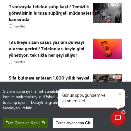
Tramvayda telefon çalıp kaçtı! Temizlik
görevlisinin hırsıza süpürgeli müdahalesi
kamerada
Kaydet
13 ülkeye sızan casus yazılım dünyayı
alarma geçirdi! Telefonları beyin gibi
yönetiyor, tek tıkla her şeyi siliyor
Kaydet
Şifa bulmayı anlatan 1.800 yıllık heykel
Kaydet
×
Günün spor, gündem ve
Sizlere daha iyi hizmet sunabilmek adına sitemizde
çerez
ekonomi gelişmelerini analiz
konumlandırmaktayız. Kişisel verileriniz, KVKK ve GDPR kapsamında
edin!
toplanıp işlenir. Detaylı bilgi almak için
Aydınlatma Metnimizi
📰
Son 30 güne ait haberleri, spor gelişmelerini veya yazar yazılarını sorgulayabilirsiniz.
inceleyebilirsiniz.
Tüm Çerezleri Kabul Et
Çerez Ayarlarına Git
ÖNE ÇIKANLAR