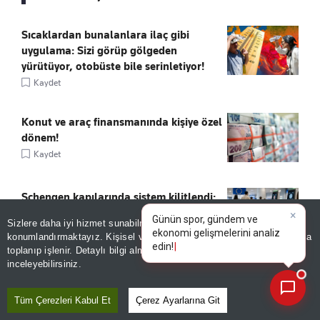
Sıcaklardan bunalanlara ilaç gibi
uygulama: Sizi görüp gölgeden
yürütüyor, otobüste bile serinletiyor!
Kaydet
Konut ve araç finansmanında kişiye özel
dönem!
Kaydet
Schengen kapılarında sistem kilitlendi:
Türk vatandaşlarını da ilgilendiren 6
Sizlere daha iyi hizmet sunabilmek adına sitemizde
çerez
Eylül kararı!
×
Günün spor, gündem ve
konumlandırmaktayız. Kişisel verileriniz, KVKK ve GDPR kapsamında
Kaydet
ekonomi gelişmelerini
toplanıp işlenir. Detaylı bilgi almak için
Aydınlatma Metnimizi
📰
Son 30 güne ait haberleri, spor gelişmelerini veya yazar yazılarını sorgulayabilirsiniz.
inceleyebilirsiniz.
BORSANIN 4 DEVİ İÇİN FİYAT!
Kaydet
Tüm Çerezleri Kabul Et
Çerez Ayarlarına Git