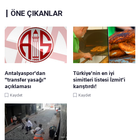
ÖNE ÇIKANLAR
Antalyaspor'dan
Türkiye'nin en iyi
"transfer yasağı"
simitleri listesi İzmit’i
açıklaması
karıştırdı!
Kaydet
Kaydet