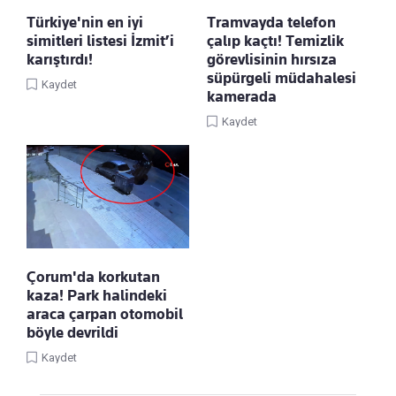
Türkiye'nin en iyi
Tramvayda telefon
simitleri listesi İzmit’i
çalıp kaçtı! Temizlik
karıştırdı!
görevlisinin hırsıza
süpürgeli müdahalesi
Kaydet
kamerada
Kaydet
Çorum'da korkutan
kaza! Park halindeki
araca çarpan otomobil
böyle devrildi
Kaydet