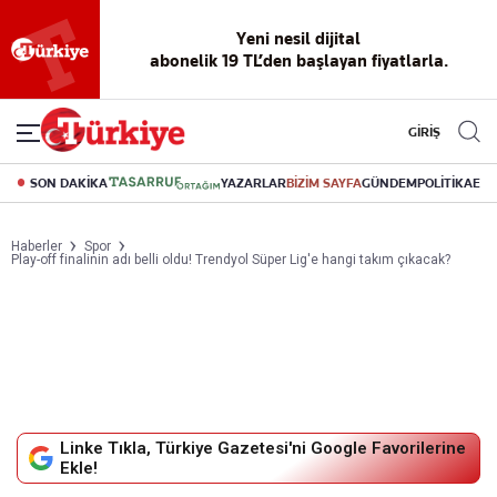
Reklamsız
56 yıllık
Akıllı haber
Eski gazeteleri
Yazarlarla
okuma
dijital arşiv
asistanı
indirme
canlı soru
deneyimi
cevap
GİRİŞ
SON DAKİKA
YAZARLAR
BİZİM SAYFA
GÜNDEM
POLİTİKA
EK
Haberler
Spor
Play-off finalinin adı belli oldu! Trendyol Süper Lig'e hangi takım çıkacak?
Linke Tıkla, Türkiye Gazetesi'ni Google Favorilerine
Ekle!