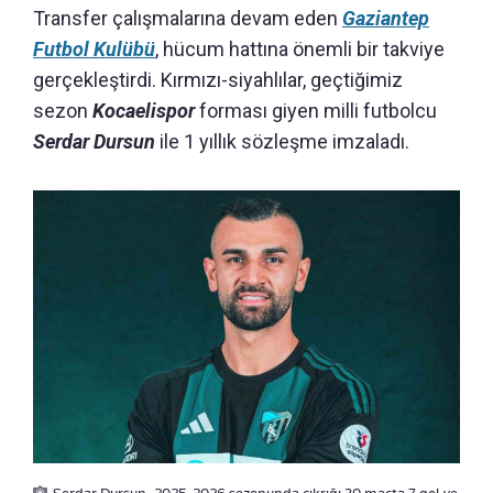
Transfer çalışmalarına devam eden
Gaziantep
Futbol Kulübü
, hücum hattına önemli bir takviye
gerçekleştirdi. Kırmızı-siyahlılar, geçtiğimiz
sezon
Kocaelispor
forması giyen milli futbolcu
Serdar Dursun
ile 1 yıllık sözleşme imzaladı.
Serdar Dursun, 2025-2026 sezonunda çıkrığı 30 maçta 7 gol ve