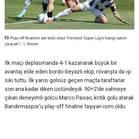
Play-off finalinin adı belli oldu! Trendyol Süper Lig'e hangi takım
çıkacak? - 1. Resim
İlk maçı deplasmanda 4-1 kazanarak büyük bir
avantaj elde eden bordo-beyazlı ekip, rövanşta da işi
sıkı tuttu. İlk yarısı golsüz geçen maçta taraftarlar
son ana kadar diken üstündeydi. 90+2'de sahneye
çıkan deneyimli golcü Marco Paixao, kritik golü atarak
Bandırmaspor'u play-off finaline taşıyan isim oldu.