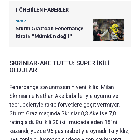
ÖNERİLEN HABERLER
SPOR
Sturm Graz'dan Fenerbahçe
itirafı: "Mümkün değil"
SKRİNİAR-AKE TUTTU: SÜPER İKİLİ
OLDULAR
Fenerbahçe savunmasının yeni ikilisi Milan
Skriniar ile Nathan Ake birbirleriyle uyumu ve
tecrübeleriyle rakip forvetlere geçit vermiyor.
Sturm Graz maçında Skriniar 8,3 Ake ise 7,8
rating aldı. Bu ikili 20 ikili mücadeleden 18’ini
kazandı, yüzde 95 pas isabetiyle oynadı. İki yıldız,
186 topla buluşmada sadece 8 top kaybı yaptı.