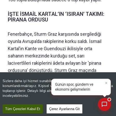
İŞTE İSMAİL KARTAL’IN ‘ISIRAN’ TAKIMI:
PİRANA ORDUSU
Fenerbahçe, Sturm Graz karşısında sergilediği
oyunla Avrupa’da rakiplerine korku saldı. İsmail
Kartal’ın Kante ve Guendouzi ikilisiyle orta
sahanın merkezinde kurduğu set, sarı
lacivertlileri rakiplerini âdeta avlayan bir ‘pirana
ordusuna’ dönüştürdü. Sturm Graz maçında
yüzde 72’lik topa sahip olma oranı yakalayan
Sizlere daha iyi hizmet sunabilmek adına sitemizde
çerez
Kanarya’nın topu geri kazanma süresi ise 5
konumlandırmaktayız. Kişisel verileriniz, KVKK ve GDPR kapsamında
×
Bugünkü yazar
toplanıp işlenir. Detaylı bilgi almak için
Aydınlatma Metnimizi
saniyelere düştü. Fenerbahçe, bu bölümlerde
📰
Son 30 güne ait haberleri, spor gelişmelerini veya yazar yazılarını sorgulayabilirsiniz.
inceleyebilirsiniz.
rakibinden 30 top çaldı.
Tüm Çerezleri Kabul Et
Çerez Ayarlarına Git