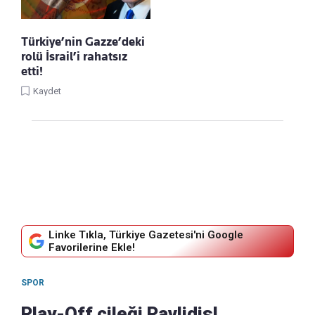
Türkiye’nin Gazze’deki
rolü İsrail’i rahatsız
etti!
Kaydet
Linke Tıkla, Türkiye Gazetesi'ni Google
Favorilerine Ekle!
SPOR
Play-Off çileği Pavlidis!