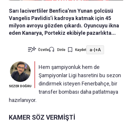
Sarı lacivertliler Benfica’nın Yunan golcüsü
Vangelis Pavlidis’i kadroya katmak için 45
milyon avroyu gözden çıkardı. Oyuncuyu ikna
eden Kanarya, Portekiz ekibiyle pazarlıkta...
a-
|
+A
Özetle
Dinle
Kaydet
Hem şampiyonluk hem de
Şampiyonlar Ligi hasretini bu sezon
dindirmek isteyen Fenerbahçe, bir
SEZER DOĞRU
transfer bombası daha patlatmaya
hazırlanıyor.
KAMER SÖZ VERMİŞTİ