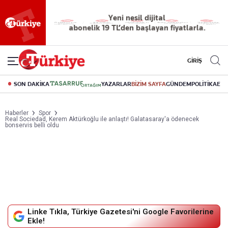
Reklamsız
56 yıllık
Akıllı haber
Eski gazeteleri
Yazarlarla
okuma
dijital arşiv
asistanı
indirme
canlı soru
deneyimi
cevap
GİRİŞ
SON DAKİKA
YAZARLAR
BİZİM SAYFA
GÜNDEM
POLİTİKA
EK
Haberler
Spor
Real Sociedad, Kerem Aktürkoğlu ile anlaştı! Galatasaray'a ödenecek
bonservis belli oldu
Linke Tıkla, Türkiye Gazetesi'ni Google Favorilerine
Ekle!