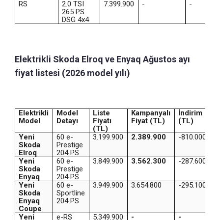
RS
2.0 TSI
7.399.900
-
-
265 PS
DSG 4x4
Elektrikli Skoda Elroq ve Enyaq Ağustos ayı
fiyat listesi (2026 model yılı)
Elektrikli
Model
Liste
Kampanyalı
İndirim
Model
Detayı
Fiyatı
Fiyat (TL)
(TL)
(TL)
Yeni
60 e-
3.199.900
2.389.900
-810.000
Skoda
Prestige
Elroq
204 PS
Yeni
60 e-
3.849.900
3.562.300
-287.600
Skoda
Prestige
Enyaq
204 PS
Yeni
60 e-
3.949.900
3.654.800
-295.100
Skoda
Sportline
Enyaq
204 PS
Coupe
Yeni
e-RS
5.349.900
-
-