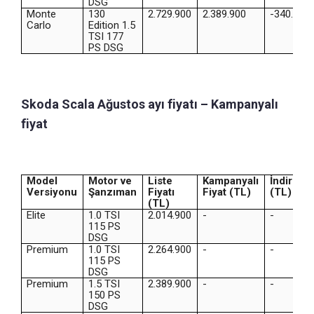
DSG
Monte
130
2.729.900
2.389.900
-340.000
Carlo
Edition 1.5
TSI 177
PS DSG
Skoda Scala Ağustos ayı fiyatı – Kampanyalı
fiyat
Model
Motor ve
Liste
Kampanyalı
İndirim
Versiyonu
Şanzıman
Fiyatı
Fiyat (TL)
(TL)
(TL)
Elite
1.0 TSI
2.014.900
-
-
115 PS
DSG
Premium
1.0 TSI
2.264.900
-
-
115 PS
DSG
Premium
1.5 TSI
2.389.900
-
-
150 PS
DSG