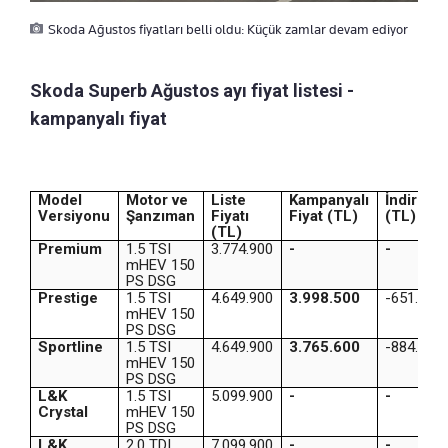
Skoda Ağustos fiyatları belli oldu: Küçük zamlar devam ediyor
Skoda Superb Ağustos ayı fiyat listesi -
kampanyalı fiyat
Model
Motor ve
Liste
Kampanyalı
İndirim
Versiyonu
Şanzıman
Fiyatı
Fiyat (TL)
(TL)
(TL)
Premium
1.5 TSI
3.774.900
-
-
mHEV 150
PS DSG
Prestige
1.5 TSI
4.649.900
3.998.500
-651.400
mHEV 150
PS DSG
Sportline
1.5 TSI
4.649.900
3.765.600
-884.300
mHEV 150
PS DSG
L&K
1.5 TSI
5.099.900
-
-
Crystal
mHEV 150
PS DSG
L&K
2.0 TDI
7.099.900
-
-