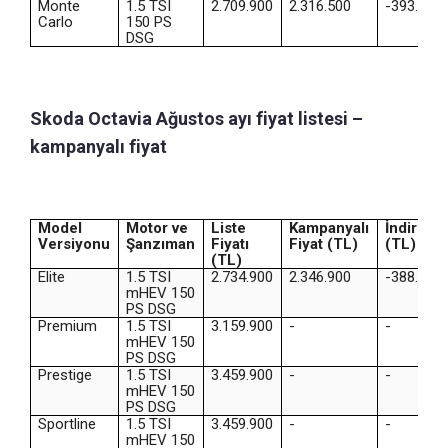
Monte
1.5 TSI
2.709.900
2.316.500
-393.400
Carlo
150 PS
DSG
Skoda Octavia Ağustos ayı fiyat listesi –
kampanyalı fiyat
Model
Motor ve
Liste
Kampanyalı
İndirim
Versiyonu
Şanzıman
Fiyatı
Fiyat (TL)
(TL)
(TL)
Elite
1.5 TSI
2.734.900
2.346.900
-388.000
mHEV 150
PS DSG
Premium
1.5 TSI
3.159.900
-
-
mHEV 150
PS DSG
Prestige
1.5 TSI
3.459.900
-
-
mHEV 150
PS DSG
Sportline
1.5 TSI
3.459.900
-
-
mHEV 150