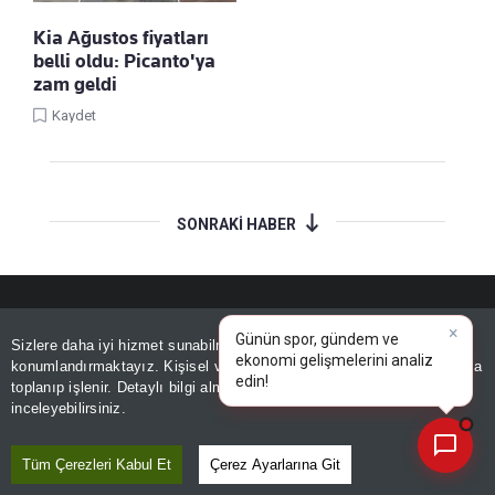
Kia Ağustos fiyatları
belli oldu: Picanto'ya
zam geldi
Kaydet
SONRAKİ HABER
×
Günün spor, gündem ve
Sizlere daha iyi hizmet sunabilmek adına sitemizde
çerez
ekonomi gelişmelerini analiz
konumlandırmaktayız. Kişisel verileriniz, KVKK ve GDPR kapsamında
edin!
toplanıp işlenir. Detaylı bilgi almak için
Aydınlatma Metnimizi
📰
Son 30 güne ait haberleri, spor gelişmelerini veya yazar yazılarını sorgulayabilirsiniz.
inceleyebilirsiniz.
E-GAZETE
ABONE OL
GİRİŞ
Tüm Çerezleri Kabul Et
Çerez Ayarlarına Git