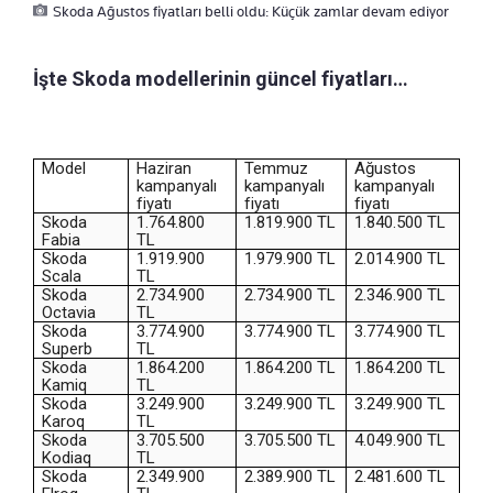
Skoda Ağustos fiyatları belli oldu: Küçük zamlar devam ediyor
İşte Skoda modellerinin güncel fiyatları…
Model
Haziran
Temmuz
Ağustos
kampanyalı
kampanyalı
kampanyalı
fiyatı
fiyatı
fiyatı
Skoda
1.764.800
1.819.900 TL
1.840.500 TL
Fabia
TL
Skoda
1.919.900
1.979.900 TL
2.014.900 TL
Scala
TL
Skoda
2.734.900
2.734.900 TL
2.346.900 TL
Octavia
TL
Skoda
3.774.900
3.774.900 TL
3.774.900 TL
Superb
TL
Skoda
1.864.200
1.864.200 TL
1.864.200 TL
Kamiq
TL
Skoda
3.249.900
3.249.900 TL
3.249.900 TL
Karoq
TL
Skoda
3.705.500
3.705.500 TL
4.049.900 TL
Kodiaq
TL
Skoda
2.349.900
2.389.900 TL
2.481.600 TL