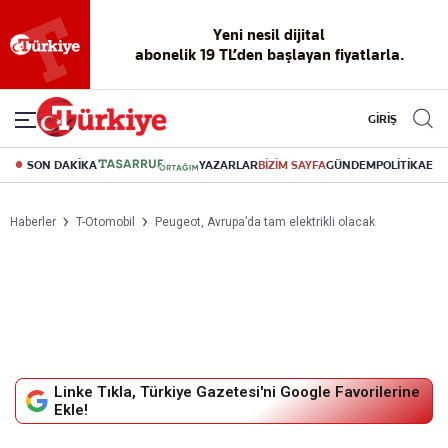
Yeni nesil dijital
abonelik 19 TL’den başlayan fiyatlarla.
GİRİŞ
SON DAKİKA
YAZARLAR
BİZİM SAYFA
GÜNDEM
POLİTİKA
EK
Haberler
T-Otomobil
Peugeot, Avrupa’da tam elektrikli olacak
Linke Tıkla, Türkiye Gazetesi'ni Google Favorilerine
Ekle!