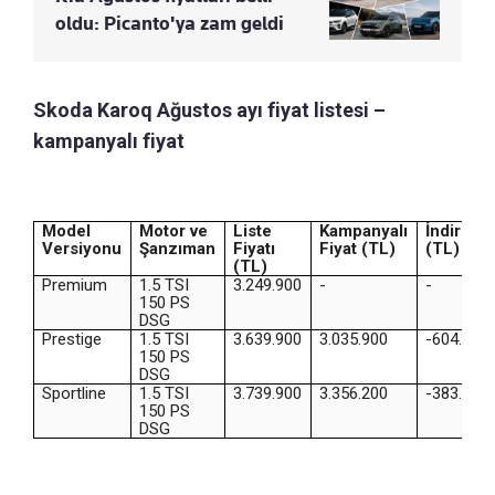
oldu: Picanto'ya zam geldi
Skoda Karoq Ağustos ayı fiyat listesi –
kampanyalı fiyat
Model
Motor ve
Liste
Kampanyalı
İndirim
Versiyonu
Şanzıman
Fiyatı
Fiyat (TL)
(TL)
(TL)
Premium
1.5 TSI
3.249.900
-
-
150 PS
DSG
Prestige
1.5 TSI
3.639.900
3.035.900
-604.000
150 PS
DSG
Sportline
1.5 TSI
3.739.900
3.356.200
-383.700
150 PS
DSG