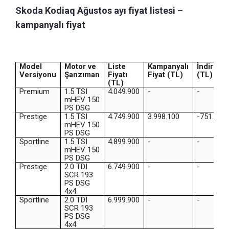
Skoda Kodiaq Ağustos ayı fiyat listesi –
kampanyalı fiyat
Model
Motor ve
Liste
Kampanyalı
İndirim
Versiyonu
Şanzıman
Fiyatı
Fiyat (TL)
(TL)
(TL)
Premium
1.5 TSI
4.049.900
-
-
mHEV 150
PS DSG
Prestige
1.5 TSI
4.749.900
3.998.100
-751.800
mHEV 150
PS DSG
Sportline
1.5 TSI
4.899.900
-
-
mHEV 150
PS DSG
Prestige
2.0 TDI
6.749.900
-
-
SCR 193
PS DSG
4x4
Sportline
2.0 TDI
6.999.900
-
-
SCR 193
PS DSG
4x4