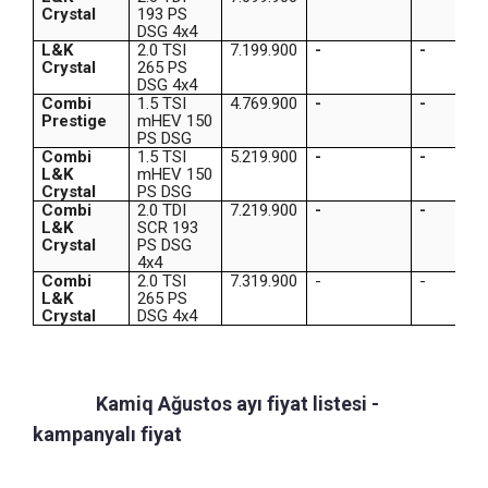
Crystal
193 PS
DSG 4x4
L&K
2.0 TSI
7.199.900
-
-
Crystal
265 PS
DSG 4x4
Combi
1.5 TSI
4.769.900
-
-
Prestige
mHEV 150
PS DSG
Combi
1.5 TSI
5.219.900
-
-
L&K
mHEV 150
Crystal
PS DSG
Combi
2.0 TDI
7.219.900
-
-
L&K
SCR 193
Crystal
PS DSG
4x4
Combi
2.0 TSI
7.319.900
-
-
L&K
265 PS
Crystal
DSG 4x4
Skoda
Kamiq Ağustos ayı fiyat listesi -
kampanyalı fiyat