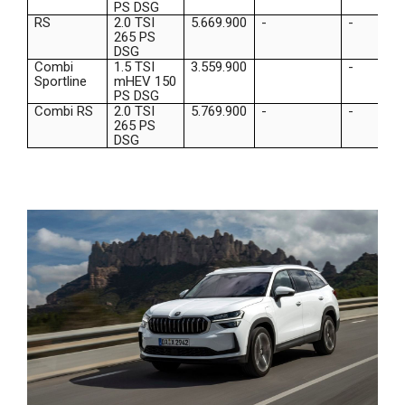
PS DSG
RS
2.0 TSI
5.669.900
-
-
265 PS
DSG
Combi
1.5 TSI
3.559.900
-
Sportline
mHEV 150
PS DSG
Combi RS
2.0 TSI
5.769.900
-
-
265 PS
DSG