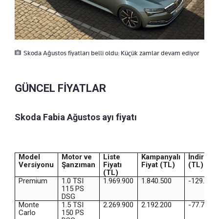
Skoda Ağustos fiyatları belli oldu: Küçük zamlar devam ediyor
GÜNCEL FİYATLAR
Skoda Fabia Ağustos ayı fiyatı
Model
Motor ve
Liste
Kampanyalı
İndirim
Versiyonu
Şanzıman
Fiyatı
Fiyat (TL)
(TL)
(TL)
Premium
1.0 TSI
1.969.900
1.840.500
-129.400
115 PS
DSG
Monte
1.5 TSI
2.269.900
2.192.200
-77.700
Carlo
150 PS