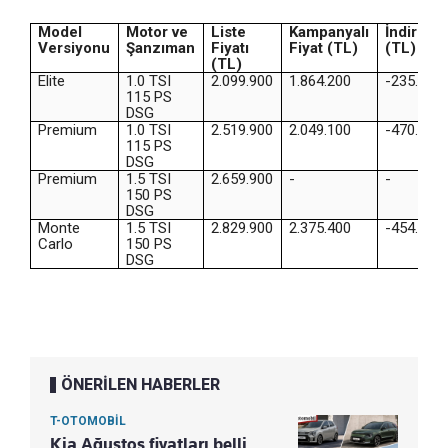
Model
Motor ve
Liste
Kampanyalı
İndirim
Versiyonu
Şanzıman
Fiyatı
Fiyat (TL)
(TL)
(TL)
Elite
1.0 TSI
2.099.900
1.864.200
-235.700
115 PS
DSG
Premium
1.0 TSI
2.519.900
2.049.100
-470.800
115 PS
DSG
Premium
1.5 TSI
2.659.900
-
-
150 PS
DSG
Monte
1.5 TSI
2.829.900
2.375.400
-454.500
Carlo
150 PS
DSG
ÖNERİLEN HABERLER
T-OTOMOBİL
Kia Ağustos fiyatları belli