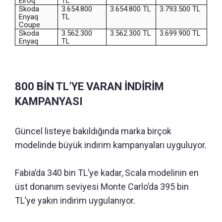
Elroq
TL
Skoda
3.654.800
3.654.800 TL
3.793.500 TL
Enyaq
TL
Coupe
Skoda
3.562.300
3.562.300 TL
3.699.900 TL
Enyaq
TL
800 BİN TL’YE VARAN İNDİRİM
KAMPANYASI
Güncel listeye bakıldığında marka birçok
modelinde büyük indirim kampanyaları uyguluyor.
Fabia’da 340 bin TL’ye kadar, Scala modelinin en
üst donanım seviyesi Monte Carlo’da 395 bin
TL’ye yakın indirim uygulanıyor.