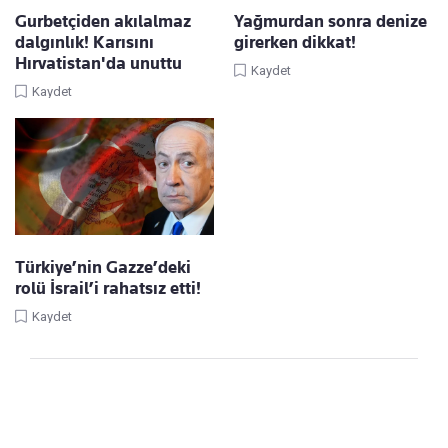
Gurbetçiden akılalmaz
Yağmurdan sonra denize
dalgınlık! Karısını
girerken dikkat!
Hırvatistan'da unuttu
Kaydet
Kaydet
Türkiye’nin Gazze’deki
rolü İsrail’i rahatsız etti!
Kaydet