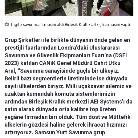
Ingiliz savunma firmasini aldi Birlesik Krallik’a ilk çikarmasini yapti
Grup Şirketleri ile birlikte dünyanın önde gelen en
prestijli fuarlarından Londra’daki Uluslararası
Savunma ve Güvenlik Ekipmanları Fuarı’na (DSEI
2023) katılan CANiK Genel Müdürü Cahit Utku
Aral, “Savunma sanayisinde güçlü bir ülkeyiz.
Belirli bazı segmentlerin üretiminde ise dünyada
sayılı ülkelerden biriyiz. Milli uçaksavar ailemiz ve
uzaktan kumandalı komuta sistemlerimizin
ardından Birleşik Krallık merkezli AEI Systems’ı da
satın alarak dünyada orta kalibre top üreten
yegâne firmadan biri olduk. Tüm dost ve Müttefik
ülkelerin gözdesi haline gelerek ihracat hızımızı
artırıyoruz. Samsun Yurt Savunma grup