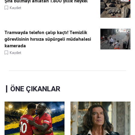
Şifa bulmayı anlatan 1.800 yıllık heykel
Kaydet
Tramvayda telefon çalıp kaçtı! Temizlik
görevlisinin hırsıza süpürgeli müdahalesi
kamerada
Kaydet
ÖNE ÇIKANLAR