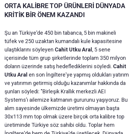
ORTA KALİBRE TOP ÜRÜNLERİ DÜNYADA
KRİTİK BİR ÖNEM KAZANDI
Şu an Türkiye'de 450 bin tabanca, 5 bin makineli
tüfek ve 250 uzaktan kumandalı kule kapasitesine
ulaştıklarını söyleyen
Cahit Utku Aral
, 5 sene
içerisinde tüm grup şirketlerinde toplam 350 milyon
doların üzerinde satış hedeflediklerini söyledi.
Cahit
Utku Aral
en son İngiltere'ye yapmış oldukları yatırım
ve yatırımın getirmiş olduğu kazanımlar hakkında da
şunları söyledi: "Birleşik Krallık merkezli AEI
Systems’ı ailemize katmanın gururunu yaşıyoruz. Bu
alım sayesinde ülkemizde üretimi olmayan başta
30x113 mm top olmak üzere birçok orta kalibre top
üretiminde Türkiye söz sahibi oldu. Toplar hem
İngiltere'de hem de Türkiye'de üretilecek. Dünyada