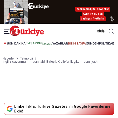
Yeni nesil dijital abonelik!
Aylık 19 TL’ den
başlayan fiyatlarla.
GİRİŞ
SON DAKİKA
YAZARLAR
BİZİM SAYFA
GÜNDEM
POLİTİKA
EK
Haberler
Teknoloji
İngiliz savunma firmasını aldı Birleşik Krallık’a ilk çıkarmasını yaptı
Linke Tıkla, Türkiye Gazetesi'ni Google Favorilerine
Ekle!