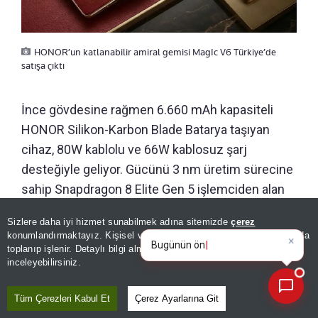
HONOR’un katlanabilir amiral gemisi MagIc V6 Türkiye’de
satışa çıktı
İnce gövdesine rağmen 6.660 mAh kapasiteli
HONOR Silikon-Karbon Blade Batarya taşıyan
cihaz, 80W kablolu ve 66W kablosuz şarj
desteğiyle geliyor. Gücünü 3 nm üretim sürecine
sahip Snapdragon 8 Elite Gen 5 işlemciden alan
Magic V6, Türkiye’de 16 GB RAM ve 512 GB
Sizlere daha iyi hizmet sunabilmek adına sitemizde
çerez
×
depolama kapasitesiyle satışa sunuluyor. Cihaz,
Bugünün öne çıkan manşetleri
konumlandırmaktayız. Kişisel verileriniz, KVKK ve GDPR kapsamında
ve gelişmeleri neler?
|
MagicOS 10 ve Android 16 işletim sistemiyle
toplanıp işlenir. Detaylı bilgi almak için
Aydınlatma Metnimizi
📰
Son 30 güne ait haberleri, spor gelişmelerini veya yazar yazılarını sorgulayabilirsiniz.
inceleyebilirsiniz.
çalışıyor.
Tüm Çerezleri Kabul Et
Çerez Ayarlarına Git