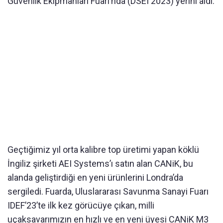
Güvenlik Ekipmanları Fuarı’nda (DSEI 2023) yerini aldı.
Geçtiğimiz yıl orta kalibre top üretimi yapan köklü
İngiliz şirketi AEI Systems’ı satın alan CANiK, bu
alanda geliştirdiği en yeni ürünlerini Londra’da
sergiledi. Fuarda, Uluslararası Savunma Sanayi Fuarı
IDEF’23’te ilk kez görücüye çıkan, milli
uçaksavarımızın en hızlı ve en yeni üyesi CANiK M3