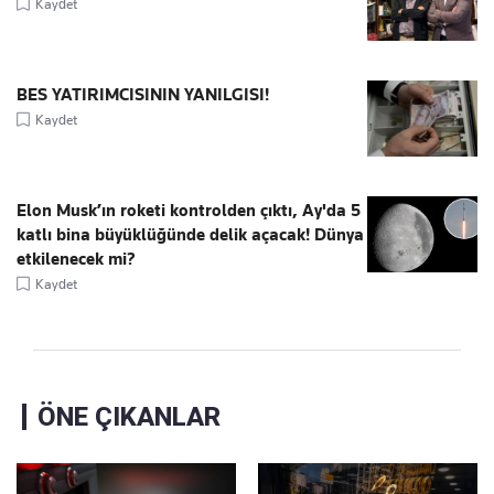
Kaydet
BES YATIRIMCISININ YANILGISI!
Kaydet
Elon Musk’ın roketi kontrolden çıktı, Ay'da 5
katlı bina büyüklüğünde delik açacak! Dünya
etkilenecek mi?
Kaydet
ÖNE ÇIKANLAR