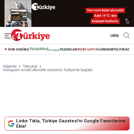
Yeni nesil dijital abonelik!
Aylık 19 TL’ den
başlayan fiyatlarla.
GİRİŞ
SON DAKİKA
YAZARLAR
BİZİM SAYFA
GÜNDEM
POLİTİKA
EK
Haberler
Teknoloji
Instagram ücretli abonelik sistemini Türkiye’de başlattı
Linke Tıkla, Türkiye Gazetesi'ni Google Favorilerine
Ekle!