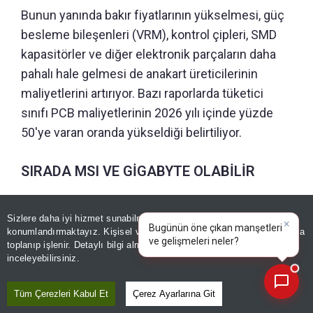
Bunun yanında bakır fiyatlarının yükselmesi, güç
besleme bileşenleri (VRM), kontrol çipleri, SMD
kapasitörler ve diğer elektronik parçaların daha
pahalı hale gelmesi de anakart üreticilerinin
maliyetlerini artırıyor. Bazı raporlarda tüketici
sınıfı PCB maliyetlerinin 2026 yılı içinde yüzde
50'ye varan oranda yükseldiği belirtiliyor.
SIRADA MSI VE GİGABYTE OLABİLİR
ASUS'un ardından MSI ve Gigabyte gibi diğer
Sizlere daha iyi hizmet sunabilmek adına sitemizde
çerez
büyük üreticilerin de benzer fiyat güncellemeleri
konumlandırmaktayız. Kişisel verileriniz, KVKK ve GDPR kapsamında
×
Bugünün öne
|
toplanıp işlenir. Detaylı bilgi almak için
Aydınlatma Metnimizi
yapabileceği konuşuluyor.
📰
Son 30 güne ait haberleri, spor gelişmelerini veya yazar yazılarını sorgulayabilirsiniz.
inceleyebilirsiniz.
Henüz şirketlerden resmi bir açıklama gelmese
Tüm Çerezleri Kabul Et
Çerez Ayarlarına Git
de tedarik zincirinden gelen bilgiler, üçüncü