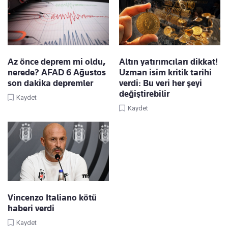
Az önce deprem mi oldu,
Altın yatırımcıları dikkat!
nerede? AFAD 6 Ağustos
Uzman isim kritik tarihi
son dakika depremler
verdi: Bu veri her şeyi
değiştirebilir
Kaydet
Kaydet
Vincenzo Italiano kötü
haberi verdi
Kaydet