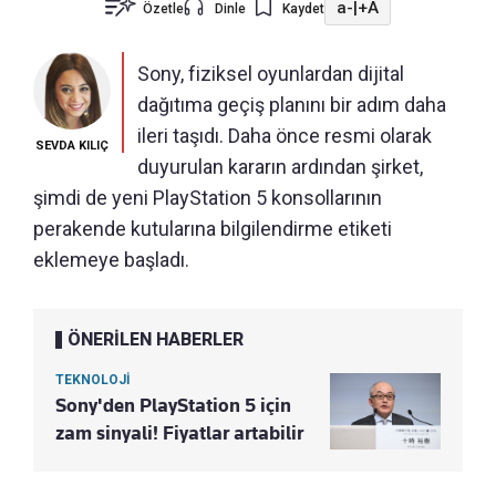
a-
|
+A
Özetle
Dinle
Kaydet
Sony, fiziksel oyunlardan dijital
dağıtıma geçiş planını bir adım daha
ileri taşıdı. Daha önce resmi olarak
SEVDA KILIÇ
duyurulan kararın ardından şirket,
şimdi de yeni PlayStation 5 konsollarının
perakende kutularına bilgilendirme etiketi
eklemeye başladı.
ÖNERİLEN HABERLER
TEKNOLOJİ
Sony'den PlayStation 5 için
zam sinyali! Fiyatlar artabilir