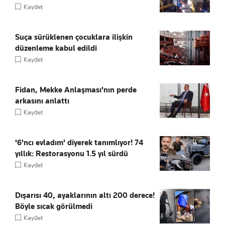
Kaydet
Suça sürüklenen çocuklara ilişkin
düzenleme kabul edildi
Kaydet
Fidan, Mekke Anlaşması'nın perde
arkasını anlattı
Kaydet
'6'ncı evladım' diyerek tanımlıyor! 74
yıllık: Restorasyonu 1.5 yıl sürdü
Kaydet
Dışarısı 40, ayaklarının altı 200 derece!
Böyle sıcak görülmedi
Kaydet