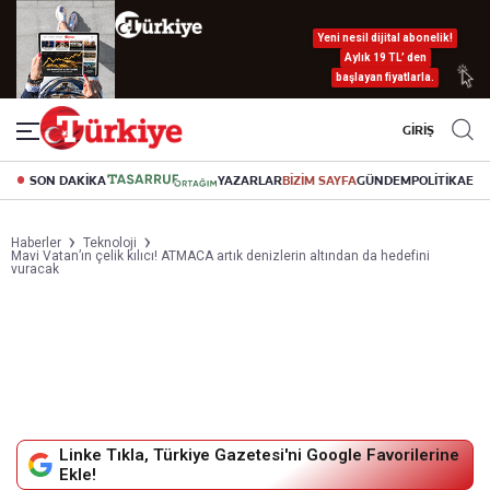
Yeni nesil dijital abonelik!
Aylık 19 TL’ den
başlayan fiyatlarla.
GİRİŞ
SON DAKİKA
YAZARLAR
BİZİM SAYFA
GÜNDEM
POLİTİKA
EK
Haberler
Teknoloji
Mavi Vatan’ın çelik kılıcı! ATMACA artık denizlerin altından da hedefini
vuracak
Linke Tıkla, Türkiye Gazetesi'ni Google Favorilerine
Ekle!