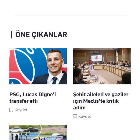
ÖNE ÇIKANLAR
PSG, Lucas Digne'i
Şehit aileleri ve gaziler
transfer etti
için Meclis’te kritik
adım
Kaydet
Kaydet