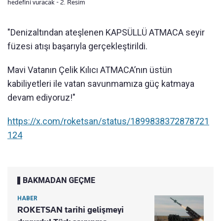
hedefini vuracak - 2. Resim
"Denizaltından ateşlenen KAPSÜLLÜ ATMACA seyir
füzesi atışı başarıyla gerçekleştirildi.
Mavi Vatanın Çelik Kılıcı ATMACA’nın üstün
kabiliyetleri ile vatan savunmamıza güç katmaya
devam ediyoruz!"
https://x.com/roketsan/status/1899838372878721
124
BAKMADAN GEÇME
HABER
ROKETSAN tarihi gelişmeyi