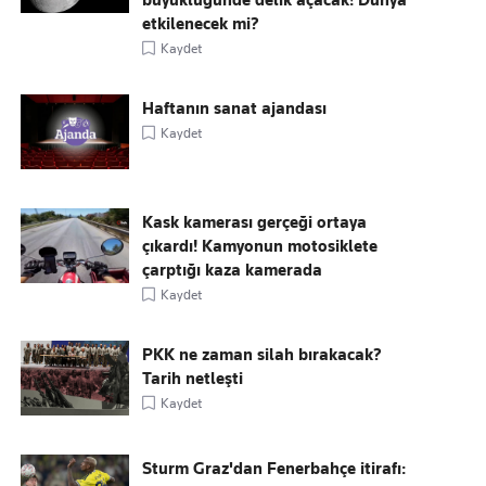
büyüklüğünde delik açacak! Dünya
etkilenecek mi?
Kaydet
Haftanın sanat ajandası
Kaydet
Kask kamerası gerçeği ortaya
çıkardı! Kamyonun motosiklete
çarptığı kaza kamerada
Kaydet
PKK ne zaman silah bırakacak?
Tarih netleşti
Kaydet
Sturm Graz'dan Fenerbahçe itirafı: