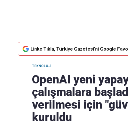
Takip Edin
Favori mecralarınızda haber
akışımıza ulaşın
Linke Tıkla, Türkiye Gazetesi'ni Google Favor
TEKNOLOJI
OpenAI yeni yapay
çalışmalara başlad
verilmesi için "gü
kuruldu