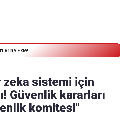
Haber Verin
Editör masamıza bilgi ve materyal
göndermek için
tıklayın
ilerine Ekle!
 zeka sistemi için
ı! Güvenlik kararları
venlik komitesi"