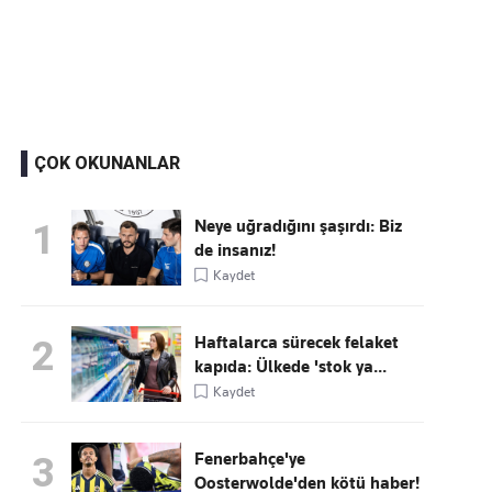
Kaçırmayın
Ücretsiz üye olun, gündemi
şekillendiren gelişmeleri önce siz duyun
ÇOK OKUNANLAR
Neye uğradığını şaşırdı: Biz
1
de insanız!
Kaydet
Haftalarca sürecek felaket
2
kapıda: Ülkede 'stok ya...
Kaydet
Fenerbahçe'ye
3
Oosterwolde'den kötü haber!