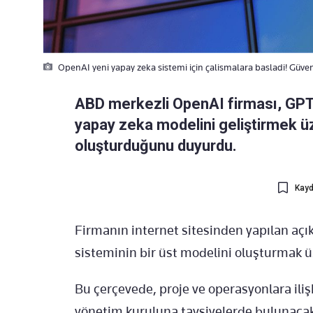
OpenAI yeni yapay zeka sistemi için çalismalara basladi! Güvenl
ABD merkezli OpenAI firması, GPT-
yapay zeka modelini geliştirmek ü
oluşturduğunu duyurdu.
Kayd
Firmanın internet sitesinden yapılan açı
sisteminin bir üst modelini oluşturmak ü
Bu çerçevede, proje ve operasyonlara ilişk
yönetim kuruluna tavsiyelerde bulunacak 