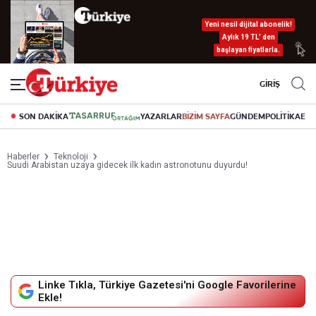
Yeni nesil dijital abonelik!
Aylık 19 TL’ den
başlayan fiyatlarla.
GİRİŞ
SON DAKİKA
YAZARLAR
BİZİM SAYFA
GÜNDEM
POLİTİKA
EK
Haberler
Teknoloji
Suudi Arabistan uzaya gidecek ilk kadın astronotunu duyurdu!
Linke Tıkla, Türkiye Gazetesi'ni Google Favorilerine
Ekle!