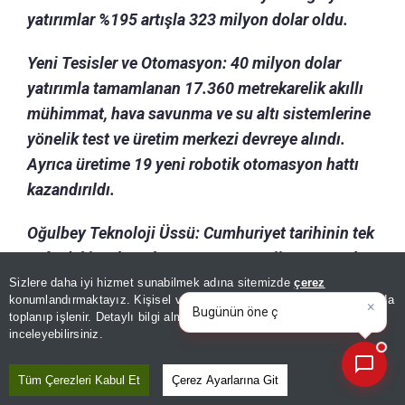
yatırımlar %195 artışla 323 milyon dolar oldu.
Yeni Tesisler ve Otomasyon: 40 milyon dolar
yatırımla tamamlanan 17.360 metrekarelik akıllı
mühimmat, hava savunma ve su altı sistemlerine
yönelik test ve üretim merkezi devreye alındı.
Ayrıca üretime 19 yeni robotik otomasyon hattı
kazandırıldı.
Oğulbey Teknoloji Üssü: Cumhuriyet tarihinin tek
seferdeki en büyük savunma sanayii yatırımı olan
Oğulbey Teknoloji Üssü’nün ilk fazında üretim
Sizlere daha iyi hizmet sunabilmek adına sitemizde
çerez
×
Bugünün öne çıkan manşetleri
konumlandırmaktayız. Kişisel verileriniz, KVKK ve GDPR kapsamında
faaliyetlerinin 2026’nın 3. çeyreğinde başlaması
ve gelişmeleri ne
|
toplanıp işlenir. Detaylı bilgi almak için
Aydınlatma Metnimizi
📰
Son 30 güne ait haberleri, spor gelişmelerini veya yazar yazılarını sorgulayabilirsiniz.
planlanıyor.
inceleyebilirsiniz.
BORÇ AZALDI, KÂRLILIK ARTTI
Tüm Çerezleri Kabul Et
Çerez Ayarlarına Git