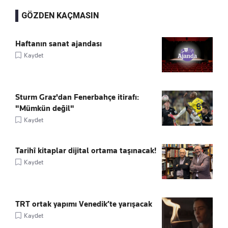
GÖZDEN KAÇMASIN
Haftanın sanat ajandası
Kaydet
Sturm Graz'dan Fenerbahçe itirafı:
"Mümkün değil"
Kaydet
Tarihî kitaplar dijital ortama taşınacak!
Kaydet
TRT ortak yapımı Venedik’te yarışacak
Kaydet