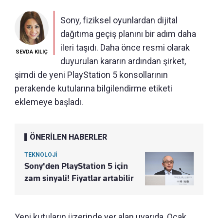
Sony, fiziksel oyunlardan dijital
dağıtıma geçiş planını bir adım daha
ileri taşıdı. Daha önce resmi olarak
SEVDA KILIÇ
duyurulan kararın ardından şirket,
şimdi de yeni PlayStation 5 konsollarının
perakende kutularına bilgilendirme etiketi
eklemeye başladı.
ÖNERİLEN HABERLER
TEKNOLOJİ
Sony'den PlayStation 5 için
zam sinyali! Fiyatlar artabilir
Yeni kutuların üzerinde yer alan uyarıda, Ocak