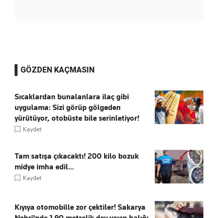
GÖZDEN KAÇMASIN
Sıcaklardan bunalanlara ilaç gibi
uygulama: Sizi görüp gölgeden
yürütüyor, otobüste bile serinletiyor!
Kaydet
Tam satışa çıkacaktı! 200 kilo bozuk
midye imha edil...
Kaydet
Kıyıya otomobille zor çektiler! Sakarya
Nehri'nde 1.90 metrelik dev yayın balığı