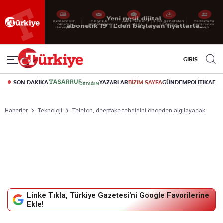
Yeni nesil dijital
abonelik 19 TL’den başlayan fiyatlarla.
GİRİŞ
SON DAKİKA
YAZARLAR
BİZİM SAYFA
GÜNDEM
POLİTİKA
EK
Haberler
Teknoloji
Telefon, deepfake tehdidini önceden algılayacak
Linke Tıkla, Türkiye Gazetesi'ni Google Favorilerine
Ekle!