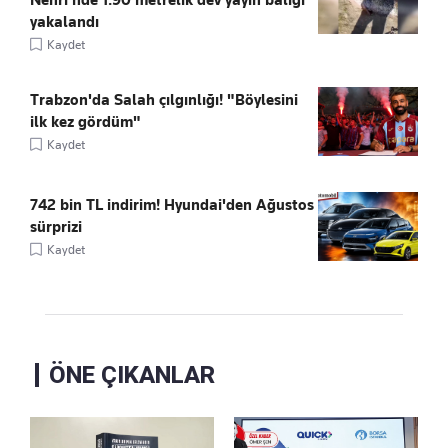
yakalandı
Kaydet
Trabzon'da Salah çılgınlığı! "Böylesini
ilk kez gördüm"
Kaydet
742 bin TL indirim! Hyundai'den Ağustos
sürprizi
Kaydet
ÖNE ÇIKANLAR