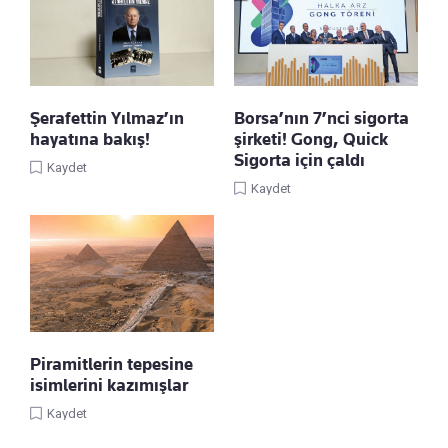
Şerafettin Yılmaz’ın
Borsa’nın 7’nci sigorta
hayatına bakış!
şirketi! Gong, Quick
Sigorta için çaldı
Kaydet
Kaydet
Piramitlerin tepesine
isimlerini kazımışlar
Kaydet