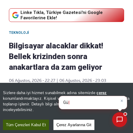
Linke Tıkla, Türkiye Gazetesi'ni Google
Favorilerine Ekle!
TEKNOLOJI
Bilgisayar alacaklar dikkat!
Bellek krizinden sonra
anakartlara da zam geliyor
06 Ağustos, 2026 - 22:27
|
06 Ağustos, 2026 - 23:03
Paylaş
Sizlere daha iyi hizmet sunabilmek adına sitemizde
çerez
×
Günün spor, gündem ve
konumlandırmaktayız. Kişisel verileriniz, KVKK ve GDPR kapsamında
ekonomi gelişmel
toplanıp işlenir. Detaylı bilgi almak için
Aydınlatma Metnimizi
📰
Son 30 güne ait haberleri, spor gelişmelerini veya yazar yazılarını sorgulayabilirsiniz.
inceleyebilirsiniz.
Tüm Çerezleri Kabul Et
Çerez Ayarlarına Git