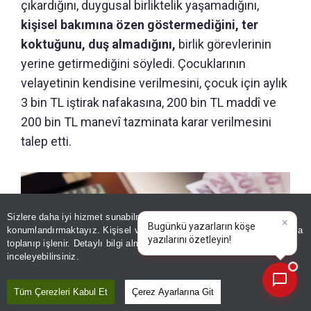
çıkardığını, duygusal birliktelik yaşamadığını,
kişisel bakımına özen göstermediğini, ter
koktuğunu, duş almadığını,
birlik görevlerinin
yerine getirmediğini söyledi. Çocuklarının
velayetinin kendisine verilmesini, çocuk için aylık
3 bin TL iştirak nafakasına, 200 bin TL maddî ve
200 bin TL manevî tazminata karar verilmesini
talep etti.
Sizlere daha iyi hizmet sunabilmek adına sitemizde
çerez
konumlandırmaktayız. Kişisel verileriniz, KVKK ve GDPR kapsamında
×
Bugünkü yazarlar
|
toplanıp işlenir. Detaylı bilgi almak için
Aydınlatma Metnimizi
📰
Son 30 güne ait haberleri, spor gelişmelerini veya yazar yazılarını sorgulayabilirsiniz.
inceleyebilirsiniz.
Tüm Çerezleri Kabul Et
Çerez Ayarlarına Git