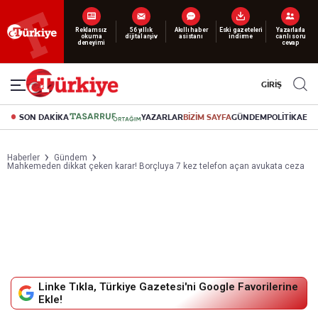
Yeni nesil dijital
abonelik 19 TL’den başlayan fiyatlarla.
GİRİŞ
SON DAKİKA
YAZARLAR
BİZİM SAYFA
GÜNDEM
POLİTİKA
EK
Haberler
Gündem
Mahkemeden dikkat çeken karar! Borçluya 7 kez telefon açan avukata ceza
Linke Tıkla, Türkiye Gazetesi'ni Google Favorilerine
Ekle!