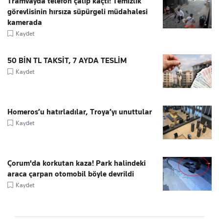
Tramvayda telefon çalıp kaçtı! Temizlik
görevlisinin hırsıza süpürgeli müdahalesi
kamerada
Kaydet
50 BİN TL TAKSİT, 7 AYDA TESLİM
Kaydet
Homeros’u hatırladılar, Troya’yı unuttular
Kaydet
Çorum'da korkutan kaza! Park halindeki
araca çarpan otomobil böyle devrildi
Kaydet