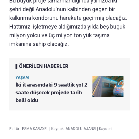
Bu büyük proje tamamlandığında yalnızca iki
şehri değil Anadolu'nun kalbinden geçen bir
kalkınma koridorunu harekete geçirmiş olacağız.
Hattımızı işletmeye aldığımızda yılda beş buçuk
milyon yolcu ve üç milyon ton yük taşıma
imkanına sahip olacağız.
ÖNERİLEN HABERLER
YAŞAM
İki il arasındaki 9 saatlik yol 2
saate düşecek projede tarih
belli oldu
Editör :
ESMA KARAYEL
|
Kaynak: ANADOLU AJANSI
|
Kayseri