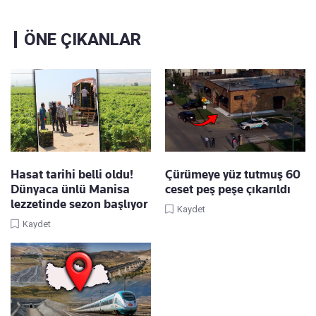
ÖNE ÇIKANLAR
Hasat tarihi belli oldu!
Çürümeye yüz tutmuş 60
Dünyaca ünlü Manisa
ceset peş peşe çıkarıldı
lezzetinde sezon başlıyor
Kaydet
Kaydet