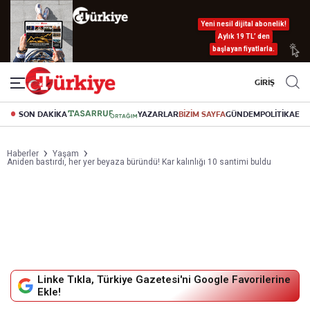
Yeni nesil dijital abonelik!
Aylık 19 TL’ den
başlayan fiyatlarla.
GİRİŞ
SON DAKİKA
YAZARLAR
BİZİM SAYFA
GÜNDEM
POLİTİKA
EK
Haberler
Yaşam
Aniden bastırdı, her yer beyaza büründü! Kar kalınlığı 10 santimi buldu
Linke Tıkla, Türkiye Gazetesi'ni Google Favorilerine
Ekle!