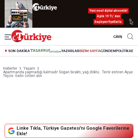
Yeni nesil dijital abonelik!
Aylık 19 TL’ den
başlayan fiyatlarla.
GİRİŞ
SON DAKİKA
YAZARLAR
BİZİM SAYFA
GÜNDEM
POLİTİKA
EK
Haberler
Yaşam
Apartmanda yapmadığı kalmadı! Soğan bıraktı, yağ döktü...Terör estiren Ayşe
Teyze: Gelin cinleri alın
Linke Tıkla, Türkiye Gazetesi'ni Google Favorilerine
Ekle!