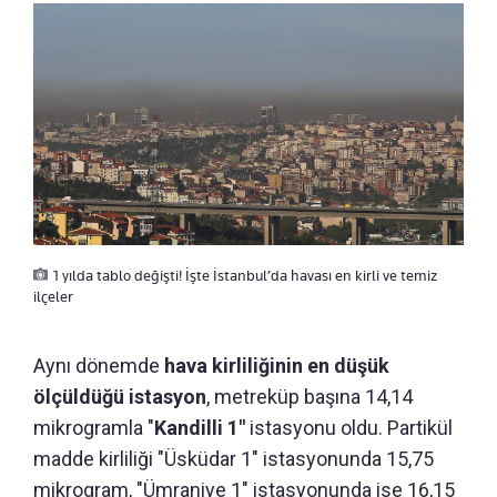
1 yılda tablo değişti! İşte İstanbul’da havası en kirli ve temiz
ilçeler
Aynı dönemde
hava kirliliğinin en düşük
ölçüldüğü istasyon
, metreküp başına 14,14
mikrogramla "
Kandilli 1"
istasyonu oldu. Partikül
madde kirliliği "Üsküdar 1" istasyonunda 15,75
mikrogram, "Ümraniye 1" istasyonunda ise 16,15