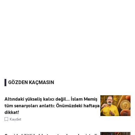
GÖZDEN KAÇMASIN
Altındaki yükseliş kalıcı değil... İslam Memiş
tüm senaryoları anlattı: Önümüzdeki haftaya
dikkat!
Kaydet