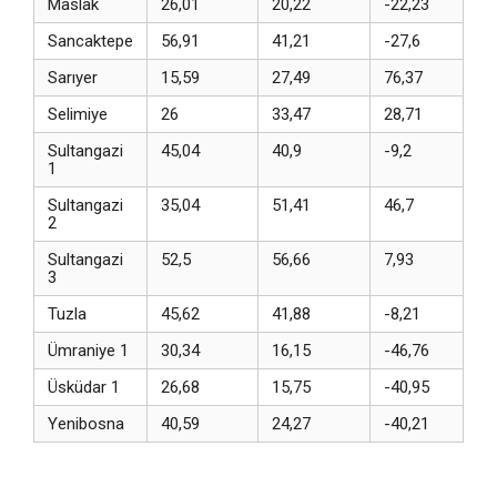
Maslak
26,01
20,22
-22,23
Sancaktepe
56,91
41,21
-27,6
Sarıyer
15,59
27,49
76,37
Selimiye
26
33,47
28,71
Sultangazi
45,04
40,9
-9,2
1
Sultangazi
35,04
51,41
46,7
2
Sultangazi
52,5
56,66
7,93
3
Tuzla
45,62
41,88
-8,21
Ümraniye 1
30,34
16,15
-46,76
Üsküdar 1
26,68
15,75
-40,95
Yenibosna
40,59
24,27
-40,21