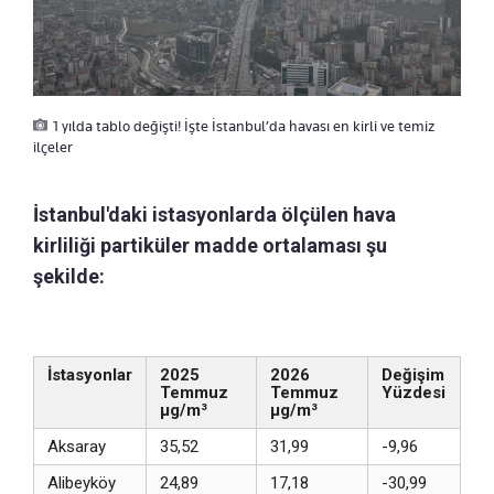
1 yılda tablo değişti! İşte İstanbul’da havası en kirli ve temiz
ilçeler
İstanbul'daki istasyonlarda ölçülen hava
kirliliği partiküler madde ortalaması şu
şekilde:
İstasyonlar
2025
2026
Değişim
Temmuz
Temmuz
Yüzdesi
µg/m³
µg/m³
Aksaray
35,52
31,99
-9,96
Alibeyköy
24,89
17,18
-30,99