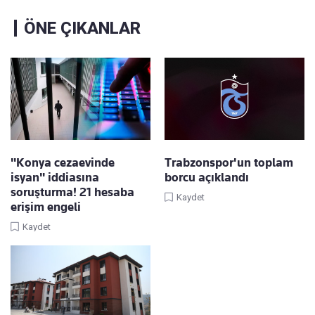
ÖNE ÇIKANLAR
"Konya cezaevinde
Trabzonspor'un toplam
isyan" iddiasına
borcu açıklandı
soruşturma! 21 hesaba
Kaydet
erişim engeli
Kaydet