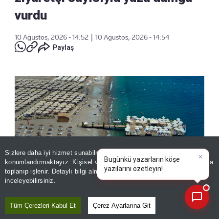
vurdu
10 Ağustos, 2026 - 14:52
|
10 Ağustos, 2026 - 14:54
Paylaş
Sizlere daha iyi hizmet sunabilmek adına sitemizde
çerez
×
Bugünkü yazarların köşe
konumlandırmaktayız. Kişisel verileriniz, KVKK ve GDPR kapsamında
yazılarını ö
|
toplanıp işlenir. Detaylı bilgi almak için
Aydınlatma Metnimizi
📰
Son 30 güne ait haberleri, spor gelişmelerini veya yazar yazılarını sorgulayabilirsiniz.
inceleyebilirsiniz.
Ücretsiz girişli halk plajları ziyaretçi sayısıyla yaza damga vurdu
Tüm Çerezleri Kabul Et
Çerez Ayarlarına Git