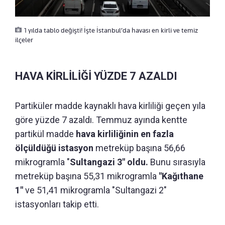
1 yılda tablo değişti! İşte İstanbul’da havası en kirli ve temiz
ilçeler
HAVA KİRLİLİĞİ YÜZDE 7 AZALDI
Partiküler madde kaynaklı hava kirliliği geçen yıla
göre yüzde 7 azaldı. Temmuz ayında kentte
partikül madde
hava kirliliğinin en fazla
ölçüldüğü istasyon
metreküp başına 56,66
mikrogramla "
Sultangazi 3" oldu.
Bunu sırasıyla
metreküp başına 55,31 mikrogramla
"Kağıthane
1"
ve 51,41 mikrogramla "Sultangazi 2"
istasyonları takip etti.