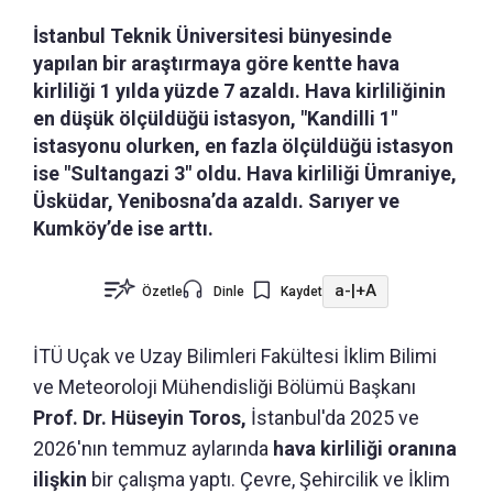
İstanbul Teknik Üniversitesi bünyesinde
yapılan bir araştırmaya göre kentte hava
kirliliği 1 yılda yüzde 7 azaldı. Hava kirliliğinin
en düşük ölçüldüğü istasyon, "Kandilli 1"
istasyonu olurken, en fazla ölçüldüğü istasyon
ise "Sultangazi 3" oldu. Hava kirliliği Ümraniye,
Üsküdar, Yenibosna’da azaldı. Sarıyer ve
Kumköy’de ise arttı.
a-
|
+A
Özetle
Dinle
Kaydet
İTÜ Uçak ve Uzay Bilimleri Fakültesi İklim Bilimi
ve Meteoroloji Mühendisliği Bölümü Başkanı
Prof. Dr. Hüseyin Toros,
İstanbul'da 2025 ve
2026'nın temmuz aylarında
hava kirliliği oranına
ilişkin
bir çalışma yaptı. Çevre, Şehircilik ve İklim