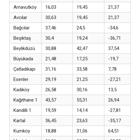
Arnavutköy
16,03
19,45
21,37
Avcılar
30,63
19,45
21,37
Bağcılar
37,46
24,5
-34,6
Beşiktaş
30,4
19,24
-36,71
Beylikdüzü
30,88
42,47
37,54
Büyükada
21,48
17,25
-19,7
Çatladıkapı
31,16
33,58
7,78
Esenler
29,19
21,25
-27,21
Kadıköy
26,58
30,16
13,5
Kağıthane 1
43,57
55,31
26,94
Kandilli 1
19,59
14,14
-27,81
Kartal
36,45
23,63
-35,17
Kumköy
18,88
31,06
64,51