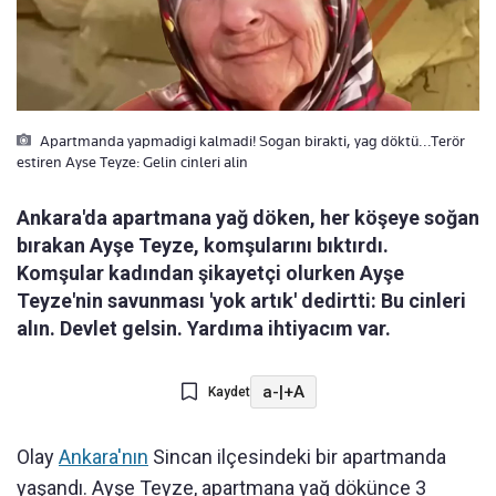
Apartmanda yapmadigi kalmadi! Sogan birakti, yag döktü...Terör
estiren Ayse Teyze: Gelin cinleri alin
Ankara'da apartmana yağ döken, her köşeye soğan
bırakan Ayşe Teyze, komşularını bıktırdı.
Komşular kadından şikayetçi olurken Ayşe
Teyze'nin savunması 'yok artık' dedirtti: Bu cinleri
alın. Devlet gelsin. Yardıma ihtiyacım var.
a-
|
+A
Kaydet
Olay
Ankara'nın
Sincan ilçesindeki bir apartmanda
yaşandı. Ayşe Teyze, apartmana yağ dökünce 3