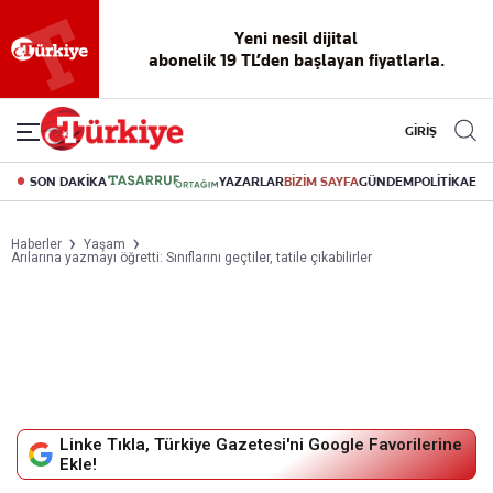
Reklamsız
56 yıllık
Akıllı haber
Eski gazeteleri
Yazarlarla
okuma
dijital arşiv
asistanı
indirme
canlı soru
deneyimi
cevap
GİRİŞ
SON DAKİKA
YAZARLAR
BİZİM SAYFA
GÜNDEM
POLİTİKA
EK
Haberler
Yaşam
Arılarına yazmayı öğretti: Sınıflarını geçtiler, tatile çıkabilirler
Linke Tıkla, Türkiye Gazetesi'ni Google Favorilerine
Ekle!