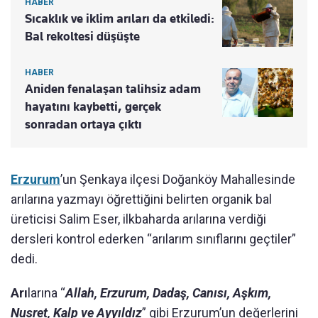
HABER
Sıcaklık ve iklim arıları da etkiledi:
Bal rekoltesi düşüşte
HABER
Aniden fenalaşan talihsiz adam
hayatını kaybetti, gerçek
sonradan ortaya çıktı
Erzurum
’un Şenkaya ilçesi Doğanköy Mahallesinde
arılarına yazmayı öğrettiğini belirten organik bal
üreticisi Salim Eser, ilkbaharda arılarına verdiği
dersleri kontrol ederken “arılarım sınıflarını geçtiler”
dedi.
Arı
larına “
Allah, Erzurum, Dadaş, Canısı, Aşkım,
Nusret, Kalp ve Ayyıldız
” gibi Erzurum’un değerlerini