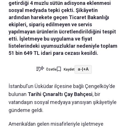
getirdiği 4 muzlu sütün adisyona eklenmesi
sosyal medyada tepki çekti. Şikâyetin
ardından harekete geçen Ticaret Bakanlığı
ekipleri, sipariş edilmeyen ve servis
yapılmayan ürünlerin ücretlendirildiğini tespit
etti. İşletmeye bu uygulama ve fiyat
listelerindeki uyumsuzluklar nedeniyle toplam
51 bin 649 TL idari para cezası kesildi.
a-
|
+A
Özetle
Kaydet
İstanbul’un Üsküdar ilçesine bağlı Çengelköy’de
bulunan
Tarihi Çınaraltı Çay Bahçesi
, bir
vatandaşın sosyal medyaya yansıyan şikâyetiyle
gündeme geldi.
Amerika’dan gelen misafirleriyle işletmeye