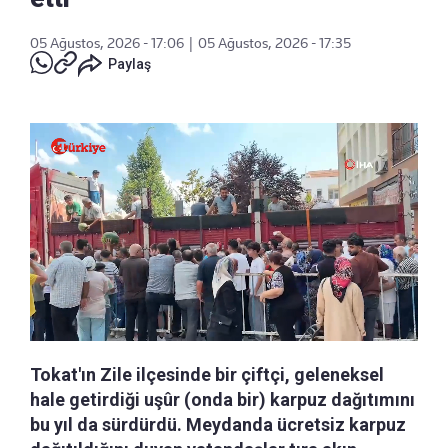
05 Ağustos, 2026 - 17:06
|
05 Ağustos, 2026 - 17:35
Paylaş
Tokat'ın Zile ilçesinde bir çiftçi, geleneksel
hale getirdiği uşûr (onda bir) karpuz dağıtımını
bu yıl da sürdürdü. Meydanda ücretsiz karpuz