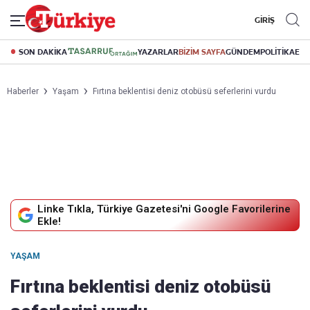
GİRİŞ
SON DAKİKA
YAZARLAR
BİZİM SAYFA
GÜNDEM
POLİTİKA
EK
Haberler
Yaşam
Fırtına beklentisi deniz otobüsü seferlerini vurdu
Linke Tıkla, Türkiye Gazetesi'ni Google Favorilerine
Ekle!
YAŞAM
Fırtına beklentisi deniz otobüsü