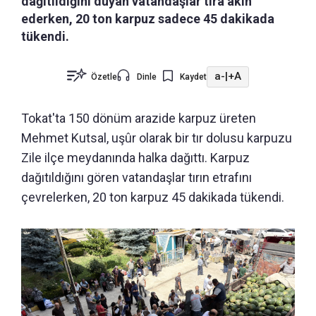
dağıtıldığını duyan vatandaşlar tıra akın
ederken, 20 ton karpuz sadece 45 dakikada
tükendi.
a-
|
+A
Özetle
Dinle
Kaydet
Tokat'ta 150 dönüm arazide karpuz üreten
Mehmet Kutsal, uşûr olarak bir tır dolusu karpuzu
Zile ilçe meydanında halka dağıttı. Karpuz
dağıtıldığını gören vatandaşlar tırın etrafını
çevrelerken, 20 ton karpuz 45 dakikada tükendi.