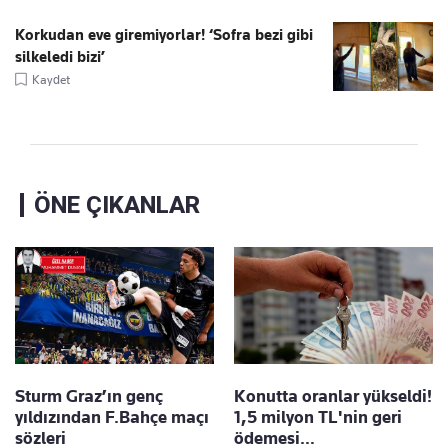
Korkudan eve giremiyorlar! ‘Sofra bezi gibi
silkeledi bizi’
Kaydet
ÖNE ÇIKANLAR
Sturm Graz’ın genç
Konutta oranlar yükseldi!
yıldızından F.Bahçe maçı
1,5 milyon TL'nin geri
sözleri
ödemesi…