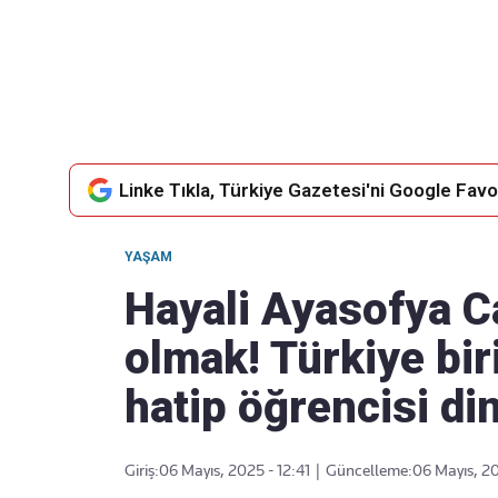
Takip Edin
Favori mecralarınızda haber akışımıza ulaşın
Linke Tıkla, Türkiye Gazetesi'ni Google Favor
YAŞAM
Hayali Ayasofya C
olmak! Türkiye bir
hatip öğrencisi din
Giriş:
06 Mayıs, 2025 - 12:41
|
Güncelleme:
06 Mayıs, 20