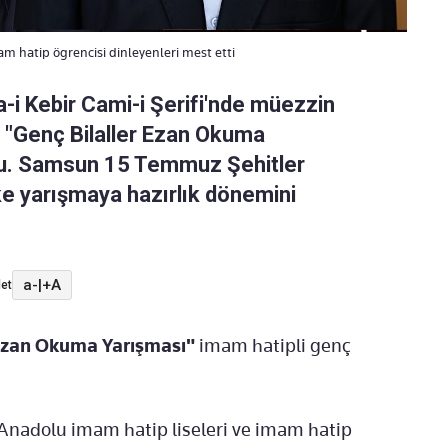
am hatip ögrencisi dinleyenleri mest etti
-i Kebir Cami-i Şerifi'nde müezzin
 "Genç Bilaller Ezan Okuma
ldu. Samsun 15 Temmuz Şehitler
e yarışmaya hazırlık dönemini
a-
|
+A
et
 Ezan Okuma Yarışması"
imam hatipli
genç
nadolu imam hatip liseleri ve imam hatip