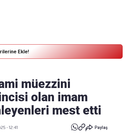
Haber Verin
Editör masamıza bilgi ve materyal göndermek için
tıklayın
ilerine Ekle!
ami müezzini
incisi olan imam
leyenleri mest etti
25 - 12:41
Paylaş