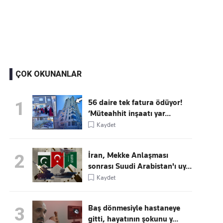
Kaçırmayın
Ücretsiz üye olun, gündemi şekillendiren gelişmeleri önce siz duyun
ÇOK OKUNANLAR
56 daire tek fatura ödüyor!
1
‘Müteahhit inşaatı yar...
Kaydet
İran, Mekke Anlaşması
2
sonrası Suudi Arabistan'ı uy...
Kaydet
Baş dönmesiyle hastaneye
3
gitti, hayatının şokunu y...