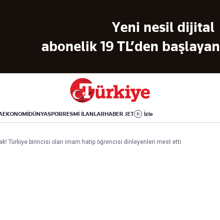
Dünya
Yaşam
Kültür-Sanat
Yeni nesil dijital
Orta Doğu
Sağlık
Sinema
Avrupa
Hava Durumu
Arkeoloji
abonelik 19 TL’den başlayan 
Amerika
Yemek
Kitap
Afrika
Seyahat
Tarih
İsrail-Gazze
Aktüel
A
EKONOMİ
DÜNYA
SPOR
RESMİ İLANLAR
HABER JET
İzle
Uygulamalar
 Türkiye birincisi olan imam hatip öğrencisi dinleyenleri mest etti
rı