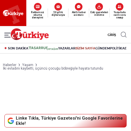
Yeni nesil dijital
abonelik 19 TL’den başlayan fiyatlarla.
GİRİŞ
SON DAKİKA
YAZARLAR
BİZİM SAYFA
GÜNDEM
POLİTİKA
EK
Haberler
Yaşam
İki evladını kaybetti, üçüncü çocuğu böbreğiyle hayata tutundu
Linke Tıkla, Türkiye Gazetesi'ni Google Favorilerine
Ekle!