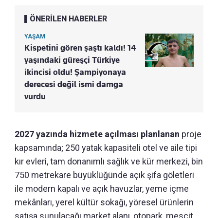
ÖNERİLEN HABERLER
YAŞAM
Kispetini gören şaştı kaldı! 14
yaşındaki güreşçi Türkiye
ikincisi oldu! Şampiyonaya
derecesi değil ismi damga
vurdu
2027 yazında hizmete açılması planlanan
proje
kapsamında; 250 yatak kapasiteli otel ve aile tipi
kır evleri, tam donanımlı sağlık ve kür merkezi, bin
750 metrekare büyüklüğünde açık şifa göletleri
ile modern kapalı ve açık havuzlar, yeme içme
mekânları, yerel kültür sokağı, yöresel ürünlerin
satışa sunulacağı market alanı, otopark, mescit