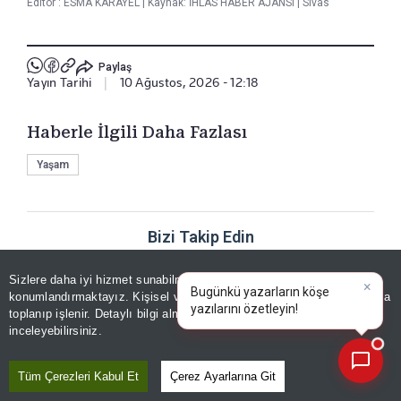
Editör :
ESMA KARAYEL
|
Kaynak: İHLAS HABER AJANSI
|
Sivas
Paylaş
Yayın Tarihi
|
10 Ağustos, 2026 - 12:18
Haberle İlgili Daha Fazlası
Yaşam
Bizi Takip Edin
Sizlere daha iyi hizmet sunabilmek adına sitemizde
çerez
konumlandırmaktayız. Kişisel verileriniz, KVKK ve GDPR kapsamında
×
Bu
toplanıp işlenir. Detaylı bilgi almak için
Aydınlatma Metnimizi
📰
Son 30 güne ait haberleri, spor gelişmelerini veya yazar yazılarını sorgulayabilirsiniz.
inceleyebilirsiniz.
YORUMLAR
Tüm Çerezleri Kabul Et
Çerez Ayarlarına Git