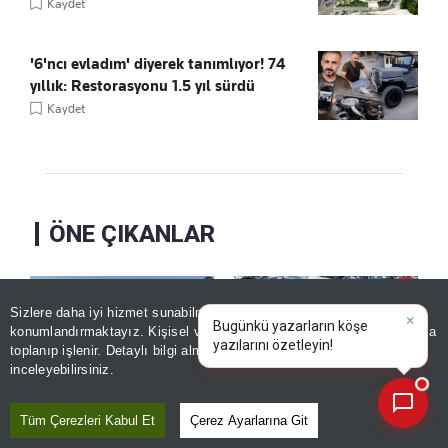
Kaydet
'6'ncı evladım' diyerek tanımlıyor! 74
yıllık: Restorasyonu 1.5 yıl sürdü
Kaydet
ÖNE ÇIKANLAR
Sizlere daha iyi hizmet sunabilmek adına sitemizde
çerez
konumlandırmaktayız. Kişisel verileriniz, KVKK ve GDPR kapsamında
×
Bugünkü yazarların köşe yaz
toplanıp işlenir. Detaylı bilgi almak için
Aydınlatma Metnimizi
📰
Son 30 güne ait haberleri, spor gelişmelerini veya yazar yazılarını sorgulayabilirsiniz.
inceleyebilirsiniz.
Tüm Çerezleri Kabul Et
Çerez Ayarlarına Git
Modern şehirleri
Tuzla'da mağduriyetin
kıskandıracak ihtişam!
sebebi İBB! "Rakamlar