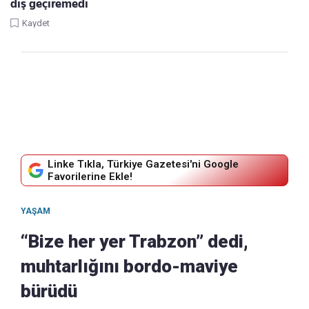
diş geçiremedi
Kaydet
Linke Tıkla, Türkiye Gazetesi'ni Google
Favorilerine Ekle!
YAŞAM
“Bize her yer Trabzon” dedi,
muhtarlığını bordo-maviye
bürüdü