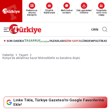
Yeni nesil dijital
abonelik 19 TL’den başlayan fiyatlarla.
GİRİŞ
SON DAKİKA
YAZARLAR
BİZİM SAYFA
GÜNDEM
POLİTİKA
EK
Haberler
Yaşam
Konya'da akılalmaz kaza! Motosikletle su kanalına düştü
Linke Tıkla, Türkiye Gazetesi'ni Google Favorilerine
Ekle!