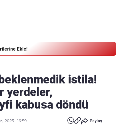
Haber Verin
Editör masamıza bilgi ve materyal
göndermek için
tıklayın
ilerine Ekle!
beklenmedik istila!
 yerdeler,
eyfi kabusa döndü
n, 2025 - 16:59
Paylaş