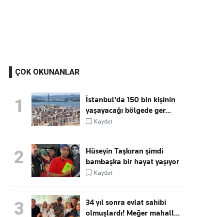
Kaçırmayın
Ücretsiz üye olun, gündemi
şekillendiren gelişmeleri önce siz duyun
ÇOK OKUNANLAR
İstanbul'da 150 bin kişinin
1
yaşayacağı bölgede ger...
Kaydet
Hüseyin Taşkıran şimdi
2
bambaşka bir hayat yaşıyor
Kaydet
34 yıl sonra evlat sahibi
3
olmuşlardı! Meğer mahall...