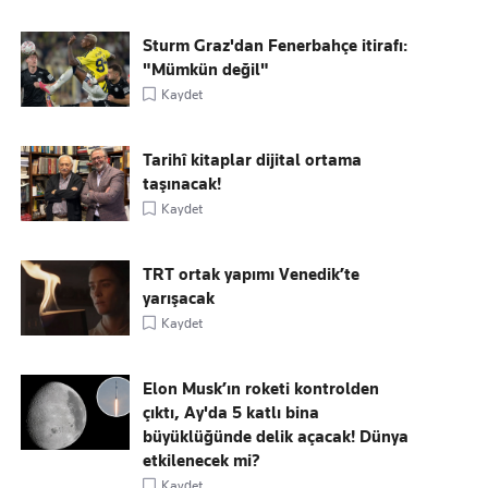
Sturm Graz'dan Fenerbahçe itirafı:
"Mümkün değil"
Kaydet
Tarihî kitaplar dijital ortama
taşınacak!
Kaydet
TRT ortak yapımı Venedik’te
yarışacak
Kaydet
Elon Musk’ın roketi kontrolden
çıktı, Ay'da 5 katlı bina
büyüklüğünde delik açacak! Dünya
etkilenecek mi?
Kaydet