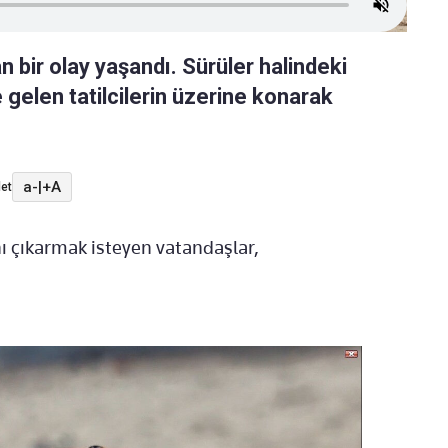
an bir olay yaşandı. Sürüler halindeki
e gelen tatilcilerin üzerine konarak
a-
|
+A
et
nı çıkarmak isteyen vatandaşlar,