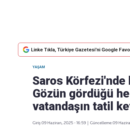
Takip Edin
Favori mecralarınızda haber
akışımıza ulaşın
Linke Tıkla, Türkiye Gazetesi'ni Google Favor
YAŞAM
Saros Körfezi'nde 
Gözün gördüğü her
vatandaşın tatil k
Giriş:
09 Haziran, 2025 - 16:59
|
Güncelleme:
09 Hazira