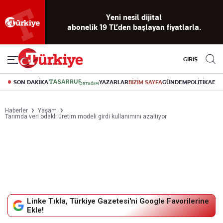
Reklamsız
56 yıllık
Akıllı haber
Eski gazeteleri
Yazarlarla
okuma
dijital arşiv
asistanı
indirme
canlı soru
deneyimi
cevap
GİRİŞ
SON DAKİKA
YAZARLAR
BİZİM SAYFA
GÜNDEM
POLİTİKA
EK
Haberler
Yaşam
Tarımda veri odaklı üretim modeli girdi kullanımını azaltıyor
Linke Tıkla, Türkiye Gazetesi'ni Google Favorilerine
Ekle!