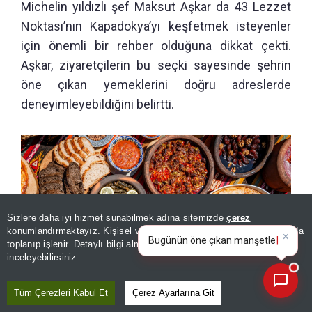
Michelin yıldızlı şef Maksut Aşkar da 43 Lezzet
Noktası’nın Kapadokya’yı keşfetmek isteyenler
için önemli bir rehber olduğuna dikkat çekti.
Aşkar, ziyaretçilerin bu seçki sayesinde şehrin
öne çıkan yemeklerini doğru adreslerde
deneyimleyebildiğini belirtti.
Sizlere daha iyi hizmet sunabilmek adına sitemizde
çerez
×
Bugünün öne çıkan manşetleri
konumlandırmaktayız. Kişisel verileriniz, KVKK ve GDPR kapsamında
ve gelişmeleri neler?
|
toplanıp işlenir. Detaylı bilgi almak için
Aydınlatma Metnimizi
📰
Son 30 güne ait haberleri, spor gelişmelerini veya yazar yazılarını sorgulayabilirsiniz.
inceleyebilirsiniz.
Tüm Çerezleri Kabul Et
Çerez Ayarlarına Git