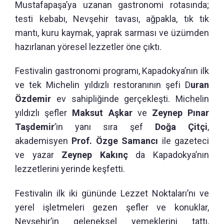
Mustafapaşa’ya uzanan gastronomi rotasında;
testi kebabı, Nevşehir tavası, ağpakla, tık tık
mantı, kuru kaymak, yaprak sarması ve üzümden
hazırlanan yöresel lezzetler öne çıktı.
Festivalin gastronomi programı, Kapadokya’nın ilk
ve tek Michelin yıldızlı restoranının şefi D
uran
Özdemir
ev sahipliğinde gerçekleşti. Michelin
yıldızlı şefler
Maksut Aşkar
ve
Zeynep Pınar
Taşdemir
’in yanı sıra şef
Doğa Çitçi
,
akademisyen
Prof. Özge Samancı
ile gazeteci
ve yazar
Zeynep Kakınç
da Kapadokya’nın
lezzetlerini yerinde keşfetti.
Festivalin ilk iki gününde Lezzet Noktaları’nı ve
yerel işletmeleri gezen şefler ve konuklar,
Nevşehir’in geleneksel yemeklerini tattı,