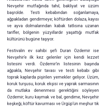
Nevşehir mutfağında tahıl, bakliyat ve üzüm
başrolde. Testi kebabından soğanlamaya,
ağpakladan gendirmeye; köftürden dolaza, kayısı
ve ayva dolmalarından kabak tatlısına uzanan
tarifler, bölgenin yüzyıllardır yaşattığı mutfak
kültürünü bugüne taşıyor.
Festivalin ev sahibi şefi Duran Özdemir ise
Nevşehir’e ilk kez gelenler için kendi lezzet
listesini verdi. Özdemir’in listesinin başında
ağpakla, Nevşehir tavası ve testi kebabı gibi
toprak kaplarda pişirilen yemekler geliyor. Üzüm,
koruk turşusu, koruk ekşisi ve yaprak sarmasının
da mutlaka denenmesi gerektiğini söyleyen
Özdemir; kuru kaymak ve bal, gendime, Nevşehir
keşkeği, köftür kavurması ve Ürgüp’ün meşhur tık