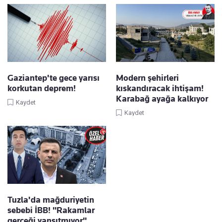
Gaziantep'te gece yarısı
Modern şehirleri
korkutan deprem!
kıskandıracak ihtişam!
Karabağ ayağa kalkıyor
Kaydet
Kaydet
Tuzla'da mağduriyetin
sebebi İBB! "Rakamlar
gerçeği yansıtmıyor"