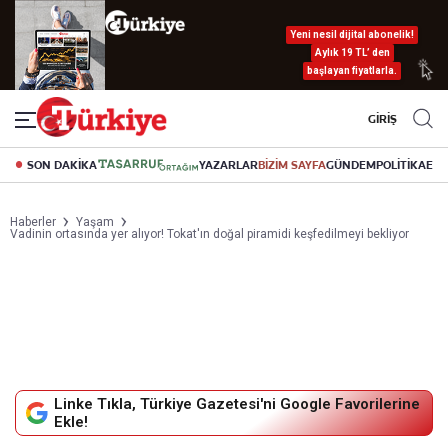
Yeni nesil dijital abonelik!
Aylık 19 TL’ den
başlayan fiyatlarla.
GİRİŞ
SON DAKİKA
YAZARLAR
BİZİM SAYFA
GÜNDEM
POLİTİKA
EK
Haberler
Yaşam
Vadinin ortasında yer alıyor! Tokat'ın doğal piramidi keşfedilmeyi bekliyor
Linke Tıkla, Türkiye Gazetesi'ni Google Favorilerine
Ekle!