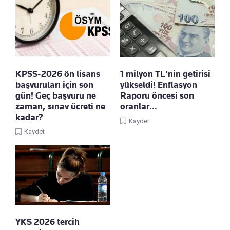
KPSS-2026 ön lisans
1 milyon TL'nin getirisi
başvuruları için son
yükseldi! Enflasyon
gün! Geç başvuru ne
Raporu öncesi son
zaman, sınav ücreti ne
oranlar…
kadar?
Kaydet
Kaydet
YKS 2026 tercih