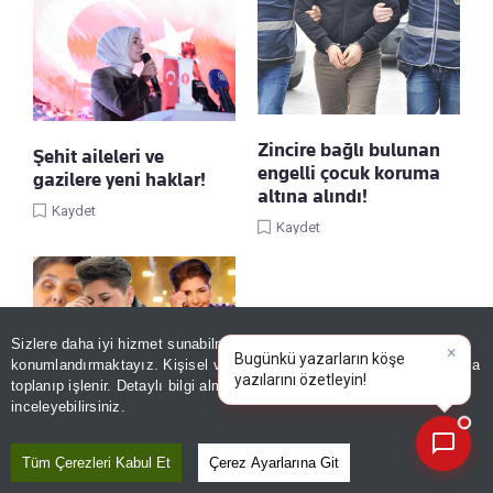
Zincire bağlı bulunan
Şehit aileleri ve
engelli çocuk koruma
gazilere yeni haklar!
altına alındı!
Kaydet
Kaydet
Sizlere daha iyi hizmet sunabilmek adına sitemizde
çerez
×
Bugünkü yazarların köşe
konumlandırmaktayız. Kişisel verileriniz, KVKK ve GDPR kapsamında
yazılarını özetleyin!
|
toplanıp işlenir. Detaylı bilgi almak için
Aydınlatma Metnimizi
📰
Son 30 güne ait haberleri, spor gelişmelerini veya yazar yazılarını sorgulayabilirsiniz.
inceleyebilirsiniz.
Cansever’in cenaze
programı belli oldu!
Tüm Çerezleri Kabul Et
Çerez Ayarlarına Git
Kaydet