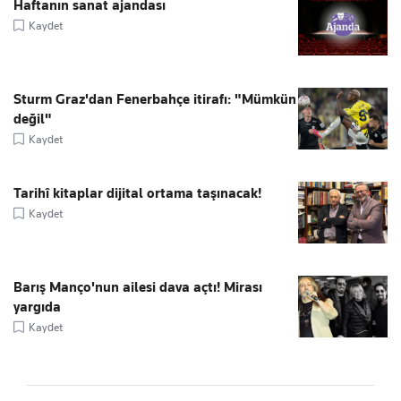
Haftanın sanat ajandası
Kaydet
Sturm Graz'dan Fenerbahçe itirafı: "Mümkün
değil"
Kaydet
Tarihî kitaplar dijital ortama taşınacak!
Kaydet
Barış Manço'nun ailesi dava açtı! Mirası
yargıda
Kaydet