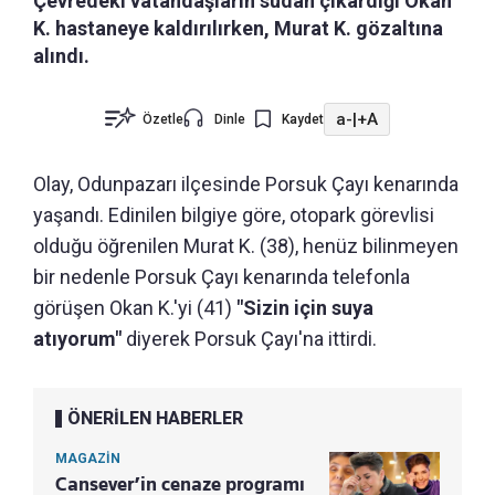
Çevredeki vatandaşların sudan çıkardığı Okan
K. hastaneye kaldırılırken, Murat K. gözaltına
alındı.
a-
|
+A
Özetle
Dinle
Kaydet
Olay, Odunpazarı ilçesinde Porsuk Çayı kenarında
yaşandı. Edinilen bilgiye göre, otopark görevlisi
olduğu öğrenilen Murat K. (38), henüz bilinmeyen
bir nedenle Porsuk Çayı kenarında telefonla
görüşen Okan K.'yi (41)
"Sizin için suya
atıyorum"
diyerek Porsuk Çayı'na ittirdi.
ÖNERİLEN HABERLER
MAGAZİN
Cansever’in cenaze programı