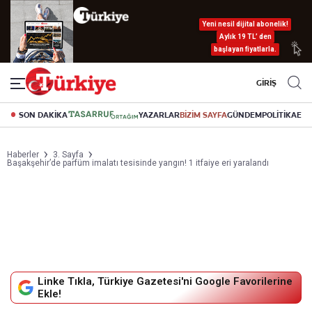
Yeni nesil dijital abonelik!
Aylık 19 TL’ den
başlayan fiyatlarla.
GİRİŞ
SON DAKİKA
YAZARLAR
BİZİM SAYFA
GÜNDEM
POLİTİKA
EK
Haberler
3. Sayfa
Başakşehir’de parfüm imalatı tesisinde yangın! 1 itfaiye eri yaralandı
Linke Tıkla, Türkiye Gazetesi'ni Google Favorilerine
Ekle!