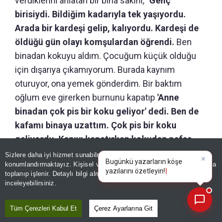
verdiklerini anlatan bir bina sakini, "
Genç
birisiydi. Bildiğim kadarıyla tek yaşıyordu.
Arada bir kardeşi gelip, kalıyordu. Kardeşi de
öldüğü gün olayı komşulardan öğrendi.
Ben
binadan kokuyu aldım. Çocuğum küçük olduğu
için dışarıya çıkamıyorum. Burada kaynım
oturuyor, ona yemek gönderdim. Bir baktım
oğlum eve girerken burnunu kapatıp
'Anne
binadan çok pis bir koku geliyor' dedi. Ben de
kafamı binaya uzattım. Çok pis bir koku
geliyordu. Kapıyı kapatırken kokudan nefes
alamıyordum.
Polis geldi, sonra itfaiye geldi,
Sizlere daha iyi hizmet sunabilmek adına sitemizde
çerez
×
Bugünkü yazarların köşe
konumlandırmaktayız. Kişisel verileriniz, KVKK ve GDPR kapsamında
sonra savcı geldi. Evde ölü bulunmuş. Çekyatın
yazılarını özetleyin!
|
toplanıp işlenir. Detaylı bilgi almak için
Aydınlatma Metnimizi
📰
üzerinde ölü bulunmuş diye duyduk’’ ifadelerini
Son 30 güne ait haberleri, spor gelişmelerini veya yazar yazılarını sorgulayabilirsiniz.
inceleyebilirsiniz.
kullandı.
Tüm Çerezleri Kabul Et
Çerez Ayarlarına Git