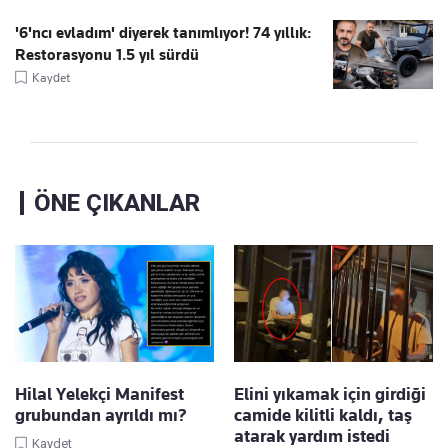
'6'ncı evladım' diyerek tanımlıyor! 74 yıllık:
Restorasyonu 1.5 yıl sürdü
Kaydet
ÖNE ÇIKANLAR
Hilal Yelekçi Manifest
Elini yıkamak için girdiği
grubundan ayrıldı mı?
camide kilitli kaldı, taş
atarak yardım istedi
Kaydet