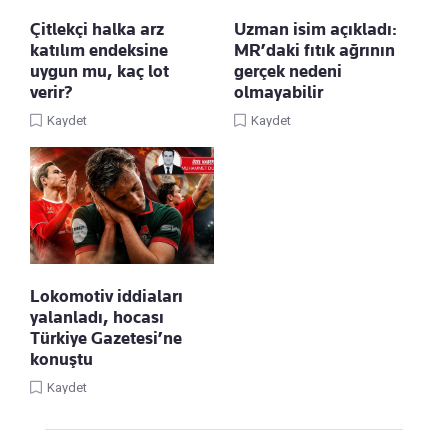
Çitlekçi halka arz
Uzman isim açıkladı:
katılım endeksine
MR’daki fıtık ağrının
uygun mu, kaç lot
gerçek nedeni
verir?
olmayabilir
Kaydet
Kaydet
Lokomotiv iddiaları
yalanladı, hocası
Türkiye Gazetesi’ne
konuştu
Kaydet