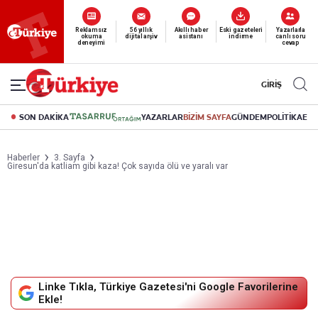
Reklamsız
56 yıllık
Akıllı haber
Eski gazeteleri
Yazarlarla
okuma
dijital arşiv
asistanı
indirme
canlı soru
deneyimi
cevap
GİRİŞ
SON DAKİKA
YAZARLAR
BİZİM SAYFA
GÜNDEM
POLİTİKA
EK
Haberler
3. Sayfa
Giresun'da katliam gibi kaza! Çok sayıda ölü ve yaralı var
Linke Tıkla, Türkiye Gazetesi'ni Google Favorilerine
Ekle!