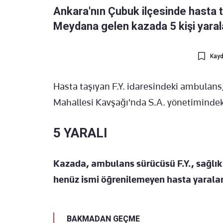
Ankara'nın Çubuk ilçesinde hasta ta
Meydana gelen kazada 5 kişi yaral
Kayd
Hasta taşıyan F.Y. idaresindeki ambulan
Mahallesi Kavşağı'nda S.A. yönetimindeki 
5 YARALI
Kazada, ambulans sürücüsü F.Y., sağlık p
henüz ismi öğrenilemeyen hasta yarala
BAKMADAN GEÇME