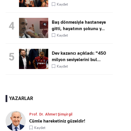
Kaydet
Baş dönmesiyle hastaneye
4
gitti, hayatının şokunu y...
Kaydet
Dev kazancı açıkladı: "450
5
milyon seviyelerini bul...
Kaydet
YAZARLAR
Prof. Dr. Ahmet Şimşirgil
Cümle hareketiniz güzeldir!
Kaydet