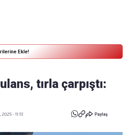
Haber Verin
Editör masamıza bilgi ve materyal göndermek için
tıklayın
ilerine Ekle!
ans, tırla çarpıştı:
 2025 - 11:51
Paylaş