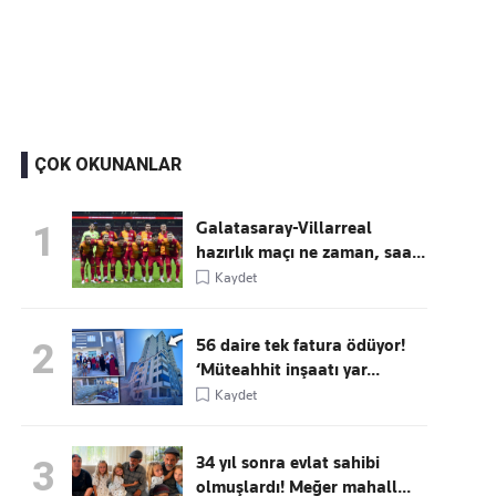
Kaçırmayın
Ücretsiz üye olun, gündemi şekillendiren gelişmeleri önce siz duyun
ÇOK OKUNANLAR
Galatasaray-Villarreal
1
hazırlık maçı ne zaman, saa...
Kaydet
56 daire tek fatura ödüyor!
2
‘Müteahhit inşaatı yar...
Kaydet
34 yıl sonra evlat sahibi
3
olmuşlardı! Meğer mahall...