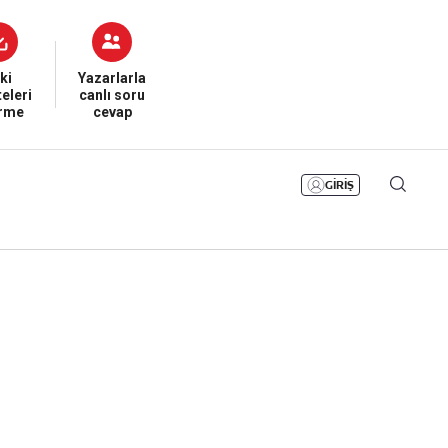
Bizim Sayfa
Namaz Vakitleri
Sesli Yayınlar
ki
Yazarlarla
eleri
canlı soru
irme
cevap
GİRİŞ