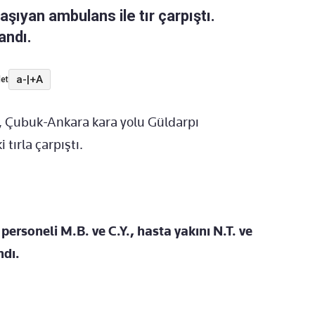
şıyan ambulans ile tır çarpıştı.
andı.
a-
|
+A
et
s, Çubuk-Ankara kara yolu Güldarpı
tırla çarpıştı.
ersoneli M.B. ve C.Y., hasta yakını N.T. ve
ndı.