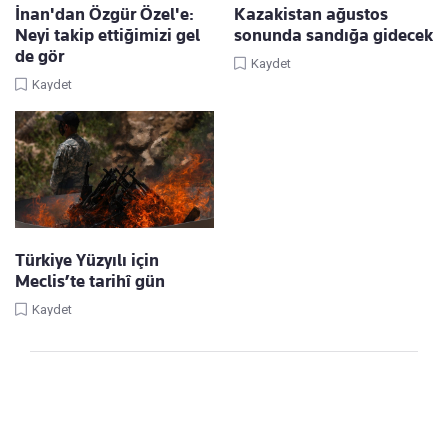
İnan'dan Özgür Özel'e:
Kazakistan ağustos
Neyi takip ettiğimizi gel
sonunda sandığa gidecek
de gör
Kaydet
Kaydet
Türkiye Yüzyılı için
Meclis’te tarihî gün
Kaydet