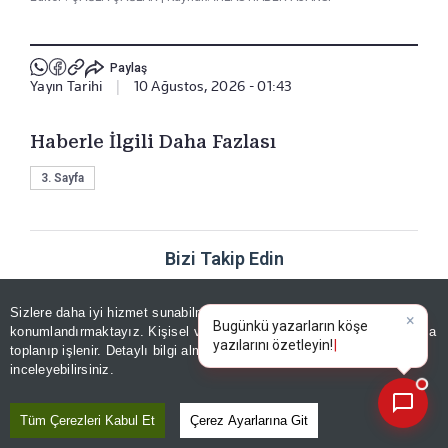
Paylaş
Yayın Tarihi
|
10 Ağustos, 2026 - 01:43
Haberle İlgili Daha Fazlası
3. Sayfa
Bizi Takip Edin
Sizlere daha iyi hizmet sunabilmek adına sitemizde
çerez
×
Bugünkü yazarların köşe
konumlandırmaktayız. Kişisel verileriniz, KVKK ve GDPR kapsamında
yazılarını
|
toplanıp işlenir. Detaylı bilgi almak için
Aydınlatma Metnimizi
📰
Son 30 güne ait haberleri, spor gelişmelerini veya yazar yazılarını sorgulayabilirsiniz.
inceleyebilirsiniz.
YORUMLAR
Tüm Çerezleri Kabul Et
Çerez Ayarlarına Git