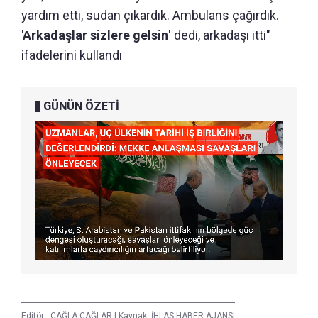
yardım etti, sudan çıkardık. Ambulans çağırdık.
'Arkadaşlar sizlere gelsin
' dedi, arkadaşı itti"
ifadelerini kullandı
GÜNÜN ÖZETİ
Editör :
ÇAĞLA ÇAĞLAR
|
Kaynak: İHLAS HABER AJANSI