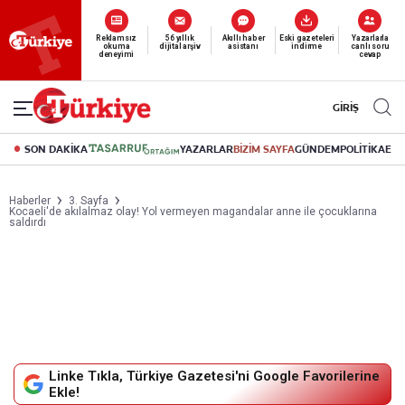
Yeni nesil dijital
abonelik 19 TL’den başlayan fiyatlarla.
GİRİŞ
SON DAKİKA
YAZARLAR
BİZİM SAYFA
GÜNDEM
POLİTİKA
EK
Haberler
3. Sayfa
Kocaeli'de akılalmaz olay! Yol vermeyen magandalar anne ile çocuklarına
saldırdı
Linke Tıkla, Türkiye Gazetesi'ni Google Favorilerine
Ekle!