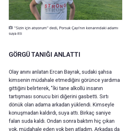
"Sizin için atıyorum" dedi, Porsuk Çayı’nın kenarındaki adamı
suya itti
GÖRGÜ TANIĞI ANLATTI
Olay anını anlatan Ercan Bayrak, sudaki şahsa
kimsenin müdahale etmediğini görünce yardıma
gittiğini belirterek, "İki tane alkollü insanın
tartışması sonucu biri diğerini gasbetti. Sırtı
dönük olan adama arkadan yüklendi. Kimseyle
konuşmadan kaldırdı, suya attı. Birkaç saniye
falan suda kaldı. Ondan sonra baktım hiç çıkan
yok, müdahale eden yok ben atladım. Arkadaş da