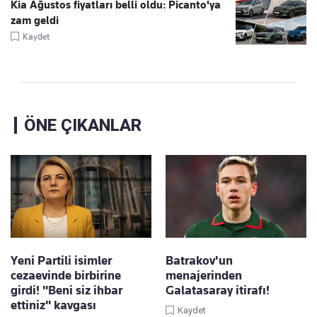
Kia Ağustos fiyatları belli oldu: Picanto'ya
zam geldi
Kaydet
ÖNE ÇIKANLAR
Yeni Partili isimler
Batrakov'un
cezaevinde birbirine
menajerinden
girdi! "Beni siz ihbar
Galatasaray itirafı!
ettiniz" kavgası
Kaydet