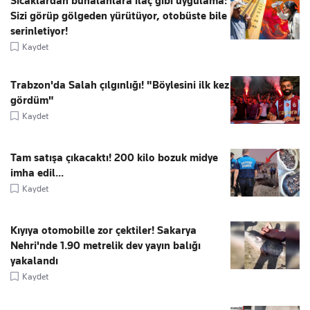
Sıcaklardan bunalanlara ilaç gibi uygulama:
Sizi görüp gölgeden yürütüyor, otobüste bile
serinletiyor!
Kaydet
Trabzon'da Salah çılgınlığı! "Böylesini ilk kez
gördüm"
Kaydet
Tam satışa çıkacaktı! 200 kilo bozuk midye
imha edil...
Kaydet
Kıyıya otomobille zor çektiler! Sakarya
Nehri'nde 1.90 metrelik dev yayın balığı
yakalandı
Kaydet