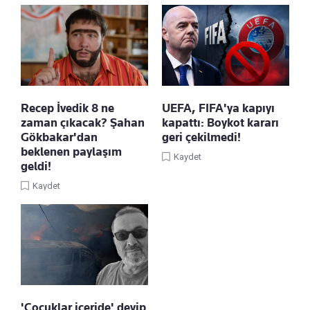
Recep İvedik 8 ne
UEFA, FIFA'ya kapıyı
zaman çıkacak? Şahan
kapattı: Boykot kararı
Gökbakar'dan
geri çekilmedi!
beklenen paylaşım
Kaydet
geldi!
Kaydet
'Çocuklar içeride' deyip