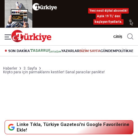
Yeni nesil dijital abonelik!
Aylık 19 TL’ den
başlayan fiyatlarla.
GİRİŞ
SON DAKİKA
YAZARLAR
BİZİM SAYFA
GÜNDEM
POLİTİKA
EK
Haberler
3. Sayfa
Kripto para için parmaklarını kestiler! Sanal paracılar panikte!
Linke Tıkla, Türkiye Gazetesi'ni Google Favorilerine
Ekle!