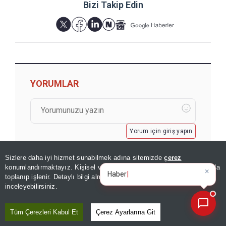
Bizi Takip Edin
YORUMLAR
Yorum için giriş yapın
Sizlere daha iyi hizmet sunabilmek adına sitemizde
çerez
konumlandırmaktayız. Kişisel verileriniz, KVKK ve GDPR kapsamında
×
Bugünün öne çıkan manşetler
toplanıp işlenir. Detaylı bilgi almak için
Aydınlatma Metnimizi
📰
Son 30 güne ait haberleri, spor gelişmelerini veya yazar yazılarını sorgulayabilirsiniz.
inceleyebilirsiniz.
Tüm Çerezleri Kabul Et
Çerez Ayarlarına Git
GÖZDEN KAÇMASIN