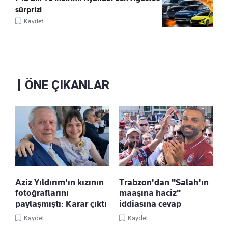
sürprizi
Kaydet
ÖNE ÇIKANLAR
Aziz Yıldırım'ın kızının
Trabzon'dan "Salah'ın
fotoğraflarını
maaşına haciz"
paylaşmıştı: Karar çıktı
iddiasına cevap
Kaydet
Kaydet