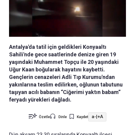
Antalya'da tatil için geldikleri Konyaaltı
Sahili'nde gece saatlerinde denize giren 19
yaşındaki Muhammet Topçu ile 20 yaşındaki
Uğur Kaan boğularak hayatını kaybetti.
Gençlerin cenazeleri Adli Tıp Kurumu'ndan
yakınlarına teslim edilirken, oğlunun tabutunu
taşıyan acılı babanın “Ciğerimi yaktın babam”
feryadı yürekleri dağladı.
a-
|
+A
Özetle
Dinle
Kaydet
Dün akşam 23.30 sıralarında Konyaaltı ilçesi