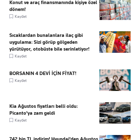
Konut ve araç finansmanında kişiye özel
dönem!
Kaydet
Sıcaklardan bunalanlara ilaç gibi
uygulama: Sizi görüp gölgeden
yürütüyor, otobüste bile serinletiyor!
Kaydet
BORSANIN 4 DEVİ İÇİN FİYAT!
Kaydet
Kia Ağustos fiyatları belli oldu:
Picanto'ya zam geldi
Kaydet
742 bin TL indirim! Hyundai'den Ağustos