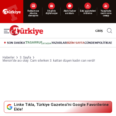
Yeni nesil dijital
abonelik 19 TL’den başlayan fiyatlarla.
GİRİŞ
SON DAKİKA
YAZARLAR
BİZİM SAYFA
GÜNDEM
POLİTİKA
EK
Haberler
3. Sayfa
Mersin'de acı olay: Cam silerken 3. kattan düşen kadın can verdi!
Linke Tıkla, Türkiye Gazetesi'ni Google Favorilerine
Ekle!